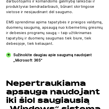
darbuotojams ir komandoms galimybę lanksčiai ir
produktyviai bendradarbiauti, būnant skirtingose
vietose ir nesijaudinant dėl saugumo.
EMS sprendimai apima tapatybės ir prieigos valdymą,
duomenų saugumą, apsaugą nuo kibernetinių grėsmių
ir debesies programų saugą – taip užtikrinamas
tapatybių ir duomenų saugumas tiek biure, tiek
debesijoje, tiek keliaujant.
Sužinokite daugiau apie saugumą naudojant
„Microsoft 365“
Nepertraukiama
apsauga naudojant
iki šiol saugiausią