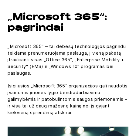
„Microsoft 365“:
pagrindai
„Microsoft 365“ – tai debesų technologijos pagrindu
teikiama prenumeruojama paslauga, į vieną paketą
įtraukianti visas „Office 365“, „Enterprise Mobility +
Security“ (EMS) ir „Windows 10“ programas bei
paslaugas.
Įsigijusios „Microsoft 365“ organizacijos gali naudotis
įvairiomis įmonės lygio bendradarbiavimo
galimybėmis ir patobulintomis saugos priemonėmis –
ir visa tai už daug mažesnę kainą nei įsigyjant
kiekvieną sprendimą atskirai.