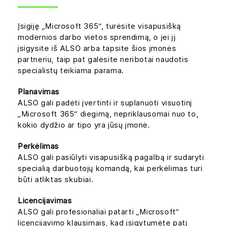
Įsigiję „Microsoft 365“, turėsite visapusišką
modernios darbo vietos sprendimą, o jei jį
įsigysite iš ALSO arba tapsite šios įmonės
partneriu, taip pat galėsite neribotai naudotis
specialistų teikiama parama.
Planavimas
ALSO gali padėti įvertinti ir suplanuoti visuotinį
„Microsoft 365“ diegimą, nepriklausomai nuo to,
kokio dydžio ar tipo yra jūsų įmonė.
Perkėlimas
ALSO gali pasiūlyti visapusišką pagalbą ir sudaryti
specialią darbuotojų komandą, kai perkėlimas turi
būti atliktas skubiai.
Licencijavimas
ALSO gali profesionaliai patarti „Microsoft“
licencijavimo klausimais, kad įsigytumėte patį