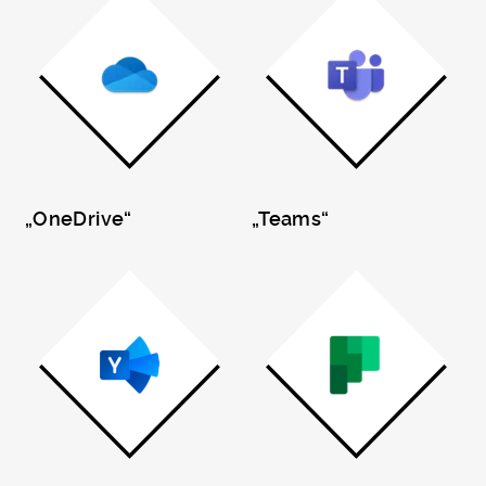
„OneDrive“
„Teams“