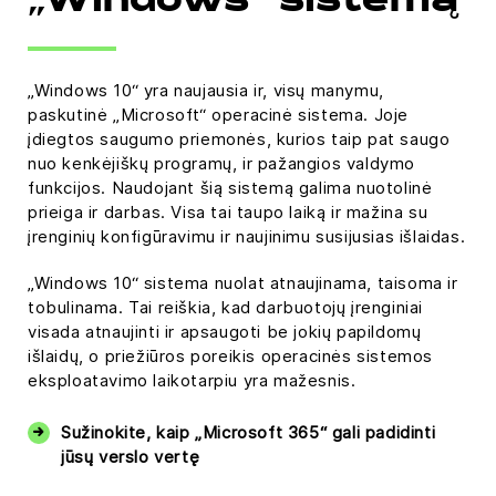
„Windows“ sistemą
„Windows 10“ yra naujausia ir, visų manymu,
paskutinė „Microsoft“ operacinė sistema. Joje
įdiegtos saugumo priemonės, kurios taip pat saugo
nuo kenkėjiškų programų, ir pažangios valdymo
funkcijos. Naudojant šią sistemą galima nuotolinė
prieiga ir darbas. Visa tai taupo laiką ir mažina su
įrenginių konfigūravimu ir naujinimu susijusias išlaidas.
„Windows 10“ sistema nuolat atnaujinama, taisoma ir
tobulinama. Tai reiškia, kad darbuotojų įrenginiai
visada atnaujinti ir apsaugoti be jokių papildomų
išlaidų, o priežiūros poreikis operacinės sistemos
eksploatavimo laikotarpiu yra mažesnis.
Sužinokite, kaip „Microsoft 365“ gali padidinti
jūsų verslo vertę