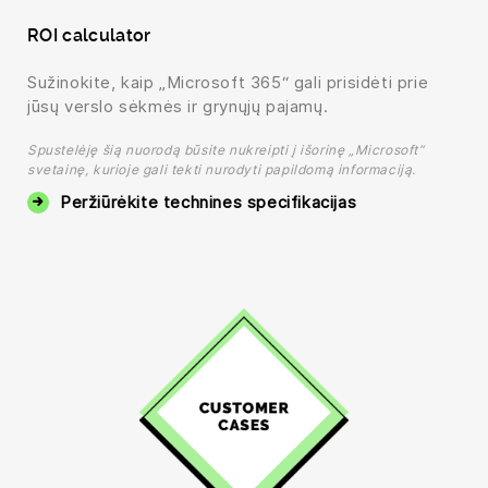
ROI calculator
Sužinokite, kaip „Microsoft 365“ gali prisidėti prie
jūsų verslo sėkmės ir grynųjų pajamų.
Spustelėję šią nuorodą būsite nukreipti į išorinę „Microsoft“
svetainę, kurioje gali tekti nurodyti papildomą informaciją.
Peržiūrėkite technines specifikacijas