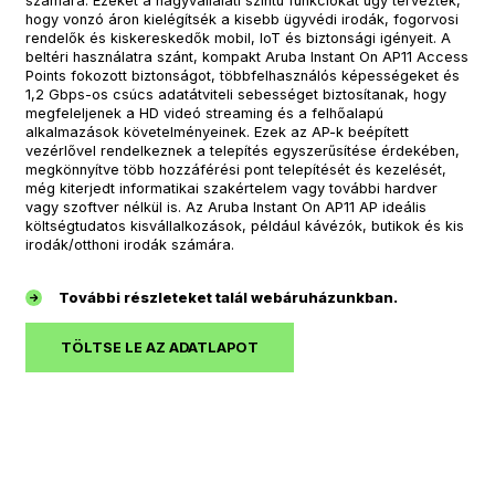
számára. Ezeket a nagyvállalati szintű funkciókat úgy tervezték,
hogy vonzó áron kielégítsék a kisebb ügyvédi irodák, fogorvosi
rendelők és kiskereskedők mobil, IoT és biztonsági igényeit. A
beltéri használatra szánt, kompakt Aruba Instant On AP11 Access
Points fokozott biztonságot, többfelhasználós képességeket és
1,2 Gbps-os csúcs adatátviteli sebességet biztosítanak, hogy
megfeleljenek a HD videó streaming és a felhőalapú
alkalmazások követelményeinek. Ezek az AP-k beépített
vezérlővel rendelkeznek a telepítés egyszerűsítése érdekében,
megkönnyítve több hozzáférési pont telepítését és kezelését,
még kiterjedt informatikai szakértelem vagy további hardver
vagy szoftver nélkül is. Az Aruba Instant On AP11 AP ideális
költségtudatos kisvállalkozások, például kávézók, butikok és kis
irodák/otthoni irodák számára.
További részleteket talál webáruházunkban.
TÖLTSE LE AZ ADATLAPOT