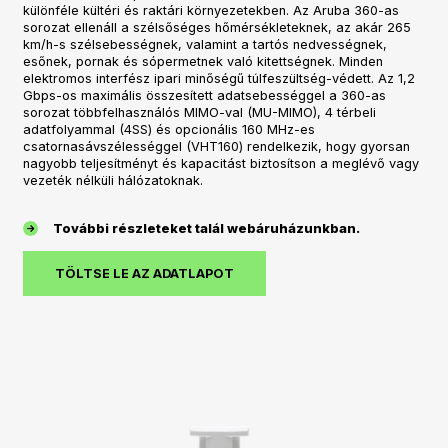
különféle kültéri és raktári környezetekben. Az Aruba 360-as
sorozat ellenáll a szélsőséges hőmérsékleteknek, az akár 265
km/h-s szélsebességnek, valamint a tartós nedvességnek,
esőnek, pornak és sópermetnek való kitettségnek. Minden
elektromos interfész ipari minőségű túlfeszültség-védett. Az 1,2
Gbps-os maximális összesített adatsebességgel a 360-as
sorozat többfelhasználós MIMO-val (MU-MIMO), 4 térbeli
adatfolyammal (4SS) és opcionális 160 MHz-es
csatornasávszélességgel (VHT160) rendelkezik, hogy gyorsan
nagyobb teljesítményt és kapacitást biztosítson a meglévő vagy
vezeték nélküli hálózatoknak.
További részleteket talál webáruházunkban.
TÖLTSE LE AZ ADATLAPOT