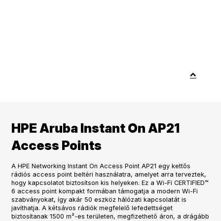
HPE Aruba Instant On AP21
Access Points
A HPE Networking Instant On Access Point AP21 egy kettős
rádiós access point beltéri használatra, amelyet arra terveztek,
hogy kapcsolatot biztosítson kis helyeken. Ez a Wi-Fi CERTIFIED™
6 access point kompakt formában támogatja a modern Wi-Fi
szabványokat, így akár 50 eszköz hálózati kapcsolatát is
javíthatja. A kétsávos rádiók megfelelő lefedettséget
biztosítanak 1500 m²-es területen, megfizethető áron, a drágább