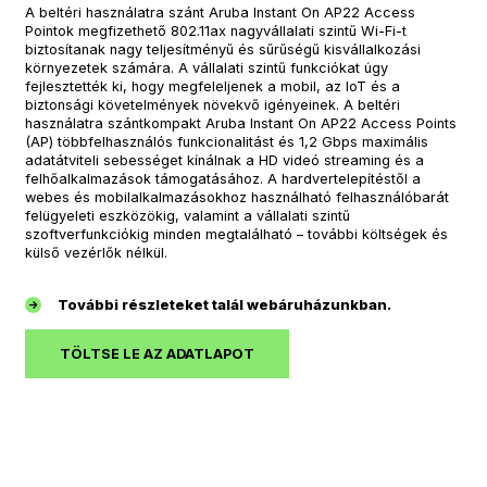
A beltéri használatra szánt Aruba Instant On AP22 Access
Pointok megfizethető 802.11ax nagyvállalati szintű Wi-Fi-t
biztosítanak nagy teljesítményű és sűrűségű kisvállalkozási
környezetek számára. A vállalati szintű funkciókat úgy
fejlesztették ki, hogy megfeleljenek a mobil, az IoT és a
biztonsági követelmények növekvő igényeinek. A beltéri
használatra szántkompakt Aruba Instant On AP22 Access Points
(AP) többfelhasználós funkcionalitást és 1,2 Gbps maximális
adatátviteli sebességet kínálnak a HD videó streaming és a
felhőalkalmazások támogatásához. A hardvertelepítéstől a
webes és mobilalkalmazásokhoz használható felhasználóbarát
felügyeleti eszközökig, valamint a vállalati szintű
szoftverfunkciókig minden megtalálható – további költségek és
külső vezérlők nélkül.
További részleteket talál webáruházunkban.
TÖLTSE LE AZ ADATLAPOT