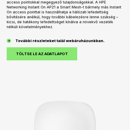
access pointokkal megegyező tulajdonságokkal. A HPE
Networking Instant On AP21 a Smart Mesh-t bármely más Instant
On access pointtal is használhatja a hálózati lefedettség
bővítésére anélkül, hogy további kábelezésre lenne szükség –
kicsi, de hatékony lefedettséget kínálva a növekvő vezeték
nélküli követelményekhez.
További részleteket talál webáruházunkban.
TÖLTSE LE AZ ADATLAPOT