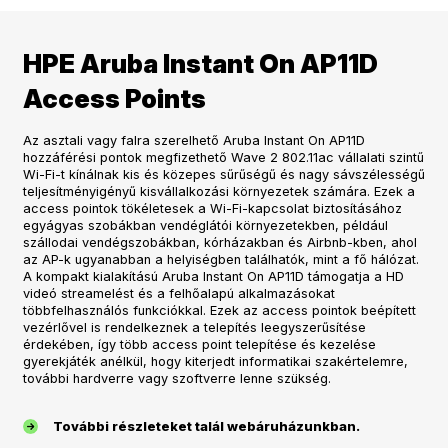
HPE Aruba Instant On AP11D
Access Points
Az asztali vagy falra szerelhető Aruba Instant On AP11D
hozzáférési pontok megfizethető Wave 2 802.11ac vállalati szintű
Wi-Fi-t kínálnak kis és közepes sűrűségű és nagy sávszélességű
teljesítményigényű kisvállalkozási környezetek számára. Ezek a
access pointok tökéletesek a Wi-Fi-kapcsolat biztosításához
egyágyas szobákban vendéglátói környezetekben, például
szállodai vendégszobákban, kórházakban és Airbnb-kben, ahol
az AP-k ugyanabban a helyiségben találhatók, mint a fő hálózat.
A kompakt kialakítású Aruba Instant On AP11D támogatja a HD
videó streamelést és a felhőalapú alkalmazásokat
többfelhasználós funkciókkal. Ezek az access pointok beépített
vezérlővel is rendelkeznek a telepítés leegyszerűsítése
érdekében, így több access point telepítése és kezelése
gyerekjáték anélkül, hogy kiterjedt informatikai szakértelemre,
további hardverre vagy szoftverre lenne szükség.
További részleteket talál webáruházunkban.