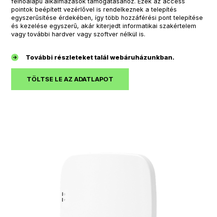
felhőalapú alkalmazások támogatásához. Ezek az access
pointok beépített vezérlővel is rendelkeznek a telepítés
egyszerűsítése érdekében, így több hozzáférési pont telepítése
és kezelése egyszerű, akár kiterjedt informatikai szakértelem
vagy további hardver vagy szoftver nélkül is.
További részleteket talál webáruházunkban.
TÖLTSE LE AZ ADATLAPOT