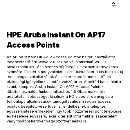
HPE Aruba Instant On AP17
Access Points
Az Aruba Instant On AP12 Access Pointok beltéri használatra
megfizethető árú Wave 2 802.11ac vállalatiszintű Wi-Fi-t
biztosítanak kis- és közepes sűrűségű kisvállalati környezetek
számára. Ezeket a nagyvállalati szintű funkciókat a kis butikok, új
technológiai vállalkozások és kiskereskedők mobil, IoT és
biztonsági igényeihez szabták vonzó áron. A beltéri használatra
szánt, kompakt Aruba Instant On AP12 Access Pointok
többfelhasználós funkcionalitást és 1,6 Gbps maximális
adatátviteli sebességet kínálnak a HD videó streaming és a
felhőalapú alkalmazások támogatásához. Ezek az access
pointok beépített vezérlővel is rendelkeznek a telepítés
egyszerűsítése érdekében, így több hozzáférési pont telepítése
és kezelése egyszerű, akár kiterjedt informatikai szakértelem
vagy további hardver vagy szoftver nélkül is.