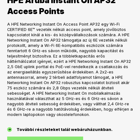
HPE Aruba Instant On AP32
Access Points
A HPE Networking Instant On Access Point AP32 egy Wi-Fi
CERTIFIED 6E™ vezeték nélküli access point, amely jövőbiztos
kapcsolatot kínál a kis- és középvállalkozások számára. A HPE
Networking Instant On AP32 támogatja az új 6E vezeték nélküli
protokollt, amely a Wi-Fi 6E-kompatibilis eszközök számára
fenntartott 6 GHz-es sávon működik, nagyobb kapacitást és
teljesítményt biztosítva. Ez a többletkapacitás erős
háttérhálózatot igényel, ezért a HPE Networking Instant On AP32
2,5 GbE uplink porttal és PoE-vel rendelkezik a csatlakozás és
az energiaellátás egyszerűsítése érdekében. A 2x2-es
antennasorral, amely 2 térbeli adatfolyamot támogat, a HPE
Networking Instant On AP32 robusztus kapcsolatot biztosít akár
75 eszköz számára és 2,8 Gbps vezeték nélküli átviteli
sebességet. A HPE Networking Instant On mobilalkalmazás
használatával választhat az 5 GHz-es és 6 GHz-es sávon a
nagyobb átviteli sebesség érdekében, vagy válthat 2,4 GHz-re
és 6 GHz-re a nagyobb hatótávolság érdekében, hogy elférjen a
modern laptopokon vagy okostelefonokon.
További részleteket talál webáruházunkban.