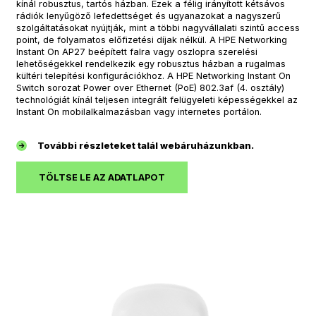
kínál robusztus, tartós házban. Ezek a félig irányított kétsávos
rádiók lenyűgöző lefedettséget és ugyanazokat a nagyszerű
szolgáltatásokat nyújtják, mint a többi nagyvállalati szintű access
point, de folyamatos előfizetési díjak nélkül. A HPE Networking
Instant On AP27 beépített falra vagy oszlopra szerelési
lehetőségekkel rendelkezik egy robusztus házban a rugalmas
kültéri telepítési konfigurációkhoz. A HPE Networking Instant On
Switch sorozat Power over Ethernet (PoE) 802.3af (4. osztály)
technológiát kínál teljesen integrált felügyeleti képességekkel az
Instant On mobilalkalmazásban vagy internetes portálon.
További részleteket talál webáruházunkban.
TÖLTSE LE AZ ADATLAPOT