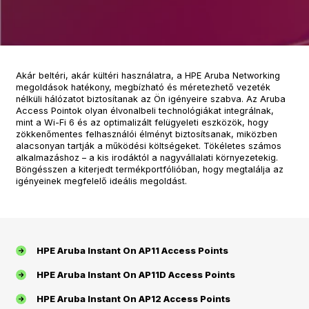
Akár beltéri, akár kültéri használatra, a HPE Aruba Networking
megoldások hatékony, megbízható és méretezhető vezeték
nélküli hálózatot biztosítanak az Ön igényeire szabva. Az Aruba
Access Pointok olyan élvonalbeli technológiákat integrálnak,
mint a Wi-Fi 6 és az optimalizált felügyeleti eszközök, hogy
zökkenőmentes felhasználói élményt biztosítsanak, miközben
alacsonyan tartják a működési költségeket. Tökéletes számos
alkalmazáshoz – a kis irodáktól a nagyvállalati környezetekig.
Böngésszen a kiterjedt termékportfólióban, hogy megtalálja az
igényeinek megfelelő ideális megoldást.
HPE Aruba Instant On AP11 Access Points
HPE Aruba Instant On AP11D Access Points
HPE Aruba Instant On AP12 Access Points