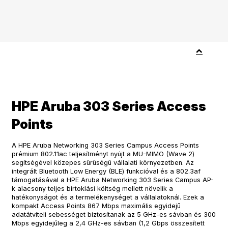
HPE Aruba 303 Series Access
Points
A HPE Aruba Networking 303 Series Campus Access Points
prémium 802.11ac teljesítményt nyújt a MU-MIMO (Wave 2)
segítségével közepes sűrűségű vállalati környezetben. Az
integrált Bluetooth Low Energy (BLE) funkcióval és a 802.3af
támogatásával a HPE Aruba Networking 303 Series Campus AP-
k alacsony teljes birtoklási költség mellett növelik a
hatékonyságot és a termelékenységet a vállalatoknál. Ezek a
kompakt Access Points 867 Mbps maximális egyidejű
adatátviteli sebességet biztosítanak az 5 GHz-es sávban és 300
Mbps egyidejűleg a 2,4 GHz-es sávban (1,2 Gbps összesített