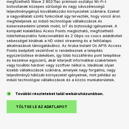
megfizethető Wave 2 802.11ac prémium osztályú Wi-Fi-t
biztosítanak közepes sűrűségű és nagy sávszélességű
teljesítményigényű kisvállalkozási környezetek számára. Ezeket
a nagyvállalati szintű funkciókat úgy tervezték, hogy vonzó áron
megfeleljenek az induló technológiai vállalkozások és
kiskereskedelmi üzletek mobil, IoT és biztonsági igényeinek. A
kompakt kialakítású Acess Points megbízható, megfizethető
többfelhasználós funkcionalitást és 2 Gbps-os csúcs adatátviteli
sebességet kínálnak a HD videó streaming és a felhőalapú
alkalmazások támogatásához. Az Aruba Instant On AP15 Access
Points beépített vezérlővel is rendelkeznek a telepítés
egyszerűsítése érdekében, így több hozzáférési pont telepítése
és kezelése egyszerű, akár kiterjedt informatikai szakértelem
vagy további hardver vagy szoftver nélkül is. Ideálisak olyan
kisebb vállalkozások számára, amelyek nagy forgalmú, nagy
teljesítményű hálózati környezetet igényelnek, mint például az
induló technológiai vállalkozások és a közös munkaterületek.
További részleteket talál webáruházunkban.
TÖLTSE LE AZ ADATLAPOT