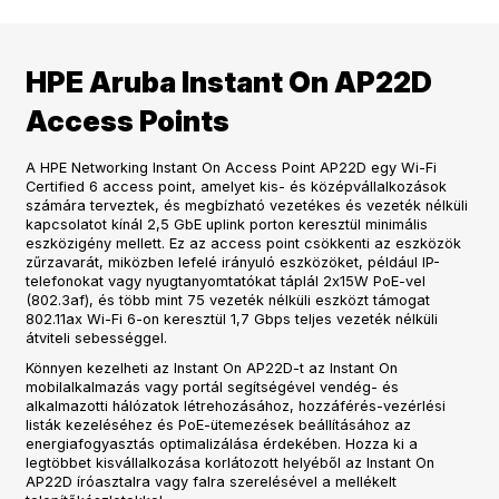
HPE Aruba Instant On AP22D
Access Points
A HPE Networking Instant On Access Point AP22D egy Wi-Fi
Certified 6 access point, amelyet kis- és középvállalkozások
számára terveztek, és megbízható vezetékes és vezeték nélküli
kapcsolatot kínál 2,5 GbE uplink porton keresztül minimális
eszközigény mellett. Ez az access point csökkenti az eszközök
zűrzavarát, miközben lefelé irányuló eszközöket, például IP-
telefonokat vagy nyugtanyomtatókat táplál 2x15W PoE-vel
(802.3af), és több mint 75 vezeték nélküli eszközt támogat
802.11ax Wi-Fi 6-on keresztül 1,7 Gbps teljes vezeték nélküli
átviteli sebességgel.
Könnyen kezelheti az Instant On AP22D-t az Instant On
mobilalkalmazás vagy portál segítségével vendég- és
alkalmazotti hálózatok létrehozásához, hozzáférés-vezérlési
listák kezeléséhez és PoE-ütemezések beállításához az
energiafogyasztás optimalizálása érdekében. Hozza ki a
legtöbbet kisvállalkozása korlátozott helyéből az Instant On
AP22D íróasztalra vagy falra szerelésével a mellékelt