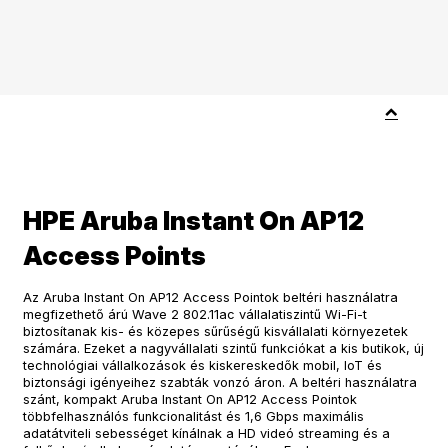
HPE Aruba Instant On AP12
Access Points
Az Aruba Instant On AP12 Access Pointok beltéri használatra
megfizethető árú Wave 2 802.11ac vállalatiszintű Wi-Fi-t
biztosítanak kis- és közepes sűrűségű kisvállalati környezetek
számára. Ezeket a nagyvállalati szintű funkciókat a kis butikok, új
technológiai vállalkozások és kiskereskedők mobil, IoT és
biztonsági igényeihez szabták vonzó áron. A beltéri használatra
szánt, kompakt Aruba Instant On AP12 Access Pointok
többfelhasználós funkcionalitást és 1,6 Gbps maximális
adatátviteli sebességet kínálnak a HD videó streaming és a