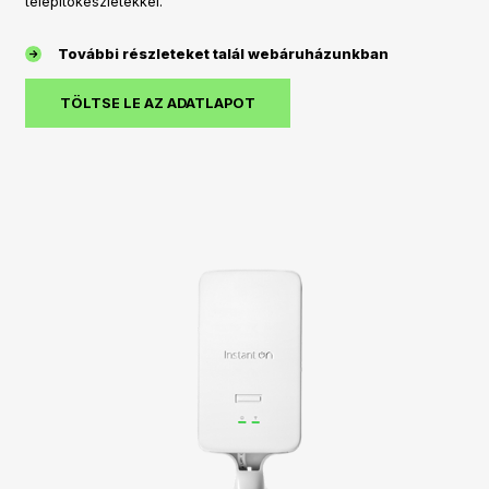
telepítőkészletekkel.
További részleteket talál webáruházunkban
TÖLTSE LE AZ ADATLAPOT