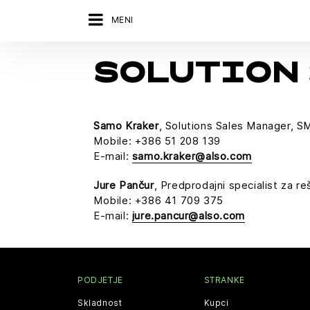
MENI
SOLUTION 
Samo Kraker
, Solutions Sales Manager, S
Mobile: +386 51 208 139
E-mail:
samo.kraker@also.com
Jure Pančur
, Predprodajni specialist za r
Mobile: +386 41 709 375
E-mail:
jure.pancur@also.com
PODJETJE
STRANKE
Skladnost
Kupci