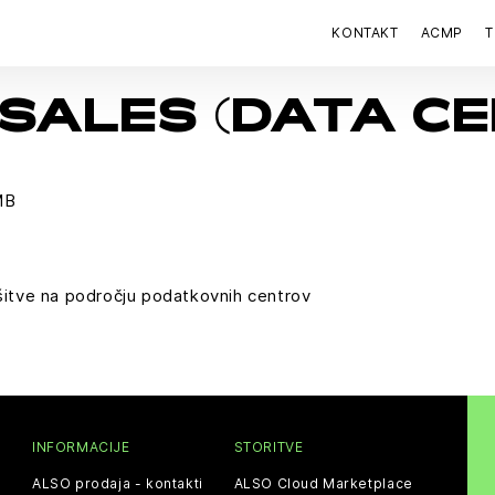
KONTAKT
ACMP
T
SALES (DATA CE
MB
ešitve na področju podatkovnih centrov
INFORMACIJE
STORITVE
ALSO prodaja - kontakti
ALSO Cloud Marketplace