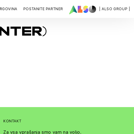
RGOVINA
POSTANITE PARTNER
| ALSO GROUP |
NTER)
KONTAKT
Za vsa vprašanja smo vam na voljo.