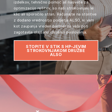
izdelkov, tehnično pomoč ali nasvete za
optimizacijo rešitev, so naši strokovnjaki le
klic ali sporočilo stran. Računajte na storitve
z dodano vrednostjo podjetja ALSO, ki vam
kot zaupanja vreden partner na vaši poti
zagotavlja olajšano izkušnjo poslovanja.
STOPITE V STIK S HP-JEVIM
STROKOVNJAKOM DRUŽBE
ALSO