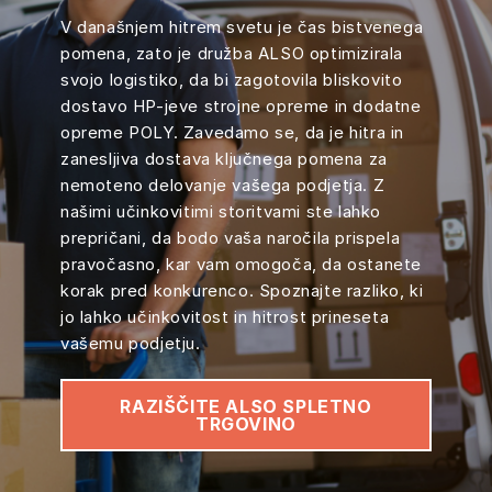
V današnjem hitrem svetu je čas bistvenega
pomena, zato je družba ALSO optimizirala
svojo logistiko, da bi zagotovila bliskovito
dostavo HP-jeve strojne opreme in dodatne
opreme POLY. Zavedamo se, da je hitra in
zanesljiva dostava ključnega pomena za
nemoteno delovanje vašega podjetja. Z
našimi učinkovitimi storitvami ste lahko
prepričani, da bodo vaša naročila prispela
pravočasno, kar vam omogoča, da ostanete
korak pred konkurenco. Spoznajte razliko, ki
jo lahko učinkovitost in hitrost prineseta
vašemu podjetju.
RAZIŠČITE ALSO SPLETNO
TRGOVINO