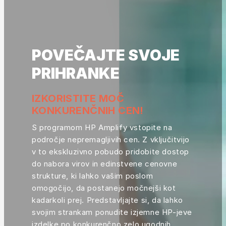
POVEČAJTE SVOJE
PRIHRANKE
IZKORISTITE MOČ
KONKURENČNIH CEN!
S programom HP Amplify vstopite na
področje nepremagljivih cen. Z vključitvijo
v to ekskluzivno pobudo pridobite dostop
do nabora virov in edinstvene cenovne
strukture, ki lahko vašim poslom
omogočijo, da postanejo močnejši kot
kadarkoli prej. Predstavljajte si, da lahko
svojim strankam ponudite izjemne HP-jeve
izdelke po konkurenčno zelo ugodnih