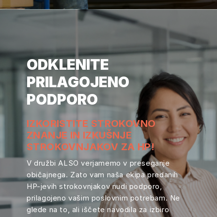
ODKLENITE
PRILAGOJENO
PODPORO
IZKORISTITE STROKOVNO
ZNANJE IN IZKUŠNJE
STROKOVNJAKOV ZA HP!
V družbi ALSO verjamemo v preseganje
običajnega. Zato vam naša ekipa predanih
HP-jevih strokovnjakov nudi podporo,
prilagojeno vašim poslovnim potrebam. Ne
glede na to, ali iščete navodila za izbiro