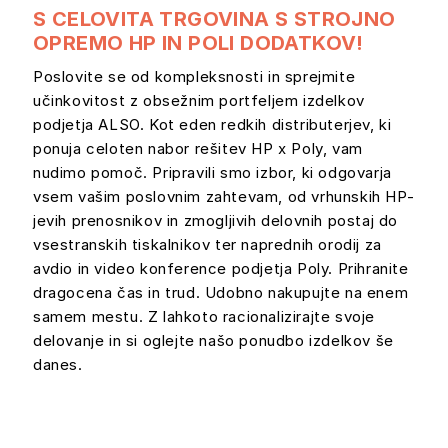
S CELOVITA TRGOVINA S STROJNO
OPREMO HP IN POLI DODATKOV!
Poslovite se od kompleksnosti in sprejmite
učinkovitost z obsežnim portfeljem izdelkov
podjetja ALSO. Kot eden redkih distributerjev, ki
ponuja celoten nabor rešitev HP x Poly, vam
nudimo pomoč. Pripravili smo izbor, ki odgovarja
vsem vašim poslovnim zahtevam, od vrhunskih HP-
jevih prenosnikov in zmogljivih delovnih postaj do
vsestranskih tiskalnikov ter naprednih orodij za
avdio in video konference podjetja Poly. Prihranite
dragocena čas in trud. Udobno nakupujte na enem
samem mestu. Z lahkoto racionalizirajte svoje
delovanje in si oglejte našo ponudbo izdelkov še
danes.