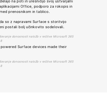
lajo na poti in uresničijo svoj ustvarjalni
 aplikacijami Office, podporo za rokopis in
m med prenosnikom in tablico.
da so z napravami Surface s storitvijo
ni postali bolj učinkovito sodelovali.
eševanje donosnosti naložb v rešitve Microsoft 365
18
5 powered Surface devices made their
eševanje donosnosti naložb v rešitve Microsoft 365
18