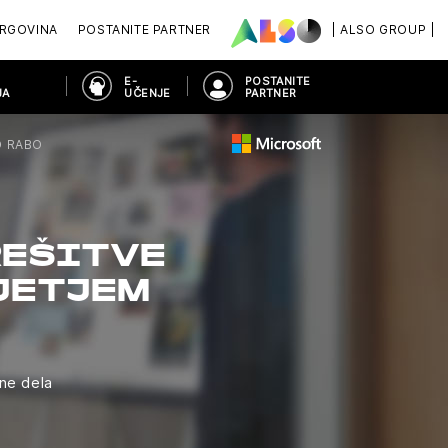
RGOVINA
POSTANITE PARTNER
| ALSO GROUP |
E-
POSTANITE
JA
UČENJE
PARTNER
O RABO
REŠITVE
JETJEM
ne dela