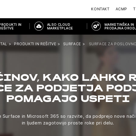
KONTAKT
ACMP
T
PRODUKTI IN
ALSO CLOUD
MARKETINŠKA IN
REŠITVE
MARKETPLACE
PRODAJNA OROD
TAL
PRODUKTI IN REŠITVE
SURFACE
SURFACE ZA POSLOVN
ČINOV, KAKO LAHKO 
CE ZA PODJETJA POD
POMAGAJO USPETI
e Surface in Microsoft 365 so razvite, da podprejo nove nači
in ljudem zagotovijo proste roke pri delu.