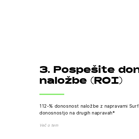
3. Pospešite do
naložbe (ROI)
112-% donosnost naložbe z napravami Surfa
donosnostjo na drugih napravah*
Več o tem