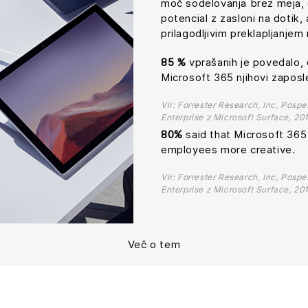
moč sodelovanja brez meja, de
potencial z zasloni na dotik,
prilagodljivim preklapljanje
85 %
vprašanih je povedalo, 
Microsoft 365 njihovi zaposle
Vir: Forrester Research, Inc, Posp
Enterprise z Microsoft Surface, 20
80%
said that Microsoft 36
employees more creative.
Vir: Forrester Research, Inc, Posp
Enterprise z Microsoft Surface, 20
Več o tem