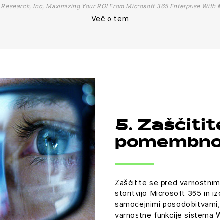
 Research, Inc, Maximizing Your ROI From Microsoft 365 Enterprise With 
Več o tem
5. Zaščitit
pomembn
Zaščitite se pred varnostnim
storitvijo Microsoft 365 in i
samodejnimi posodobitvami, 
varnostne funkcije sistema 