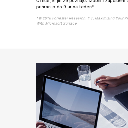
Office, ki jih že poznajo. Mobilni zaposleni 
prihranijo do 9 ur na teden*.
*© 2018 Forrester Research, Inc, Maximizing Your R
With Microsoft Surface