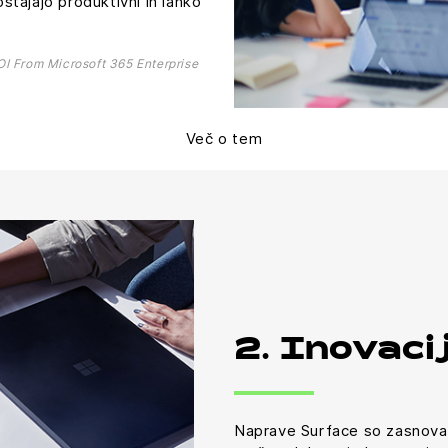
ostajajo produktivni in lahko
OI From Microsoft 365 Enterprise
Več o tem
2. Inovacij
Naprave Surface so zasnov