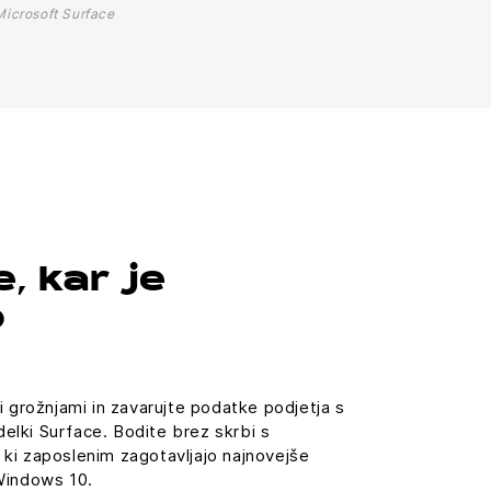
Microsoft Surface
e, kar je
o
i grožnjami in zavarujte podatke podjetja s
zdelki Surface. Bodite brez skrbi s
ki zaposlenim zagotavljajo najnovejše
Windows 10.