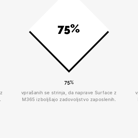
75%
 z
vprašanih se strinja, da naprave Surface z
v
.
M365 izboljšajo zadovoljstvo zaposlenih.