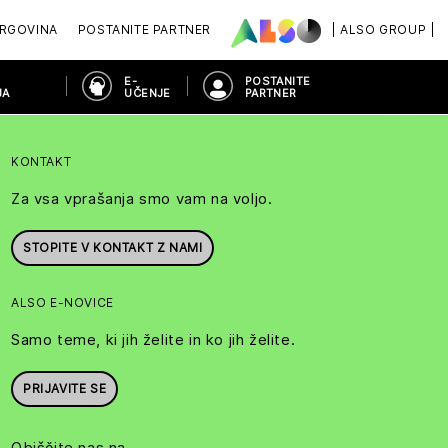
RGOVINA
POSTANITE PARTNER
| ALSO GROUP |
E-
POSTANITE
JA
UČENJE
PARTNER
KONTAKT
Za vsa vprašanja smo vam na voljo.
STOPITE V KONTAKT Z NAMI
ALSO E-NOVICE
Samo teme, ki jih želite in ko jih želite.
PRIJAVITE SE
Obiščite nas na