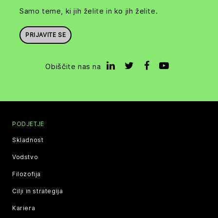
Samo teme, ki jih želite in ko jih želite.
PRIJAVITE SE
Obiščite nas na
PODJETJE
Skladnost
Vodstvo
Filozofija
Cilji in strategija
Kariera