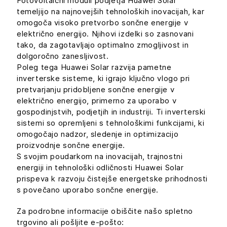
Fotovoltaični moduli podjetja Huawei Solar
temeljijo na najnovejših tehnoloških inovacijah, kar
omogoča visoko pretvorbo sončne energije v
električno energijo. Njihovi izdelki so zasnovani
tako, da zagotavljajo optimalno zmogljivost in
dolgoročno zanesljivost.
Poleg tega Huawei Solar razvija pametne
inverterske sisteme, ki igrajo ključno vlogo pri
pretvarjanju pridobljene sončne energije v
električno energijo, primerno za uporabo v
gospodinjstvih, podjetjih in industriji. Ti inverterski
sistemi so opremljeni s tehnološkimi funkcijami, ki
omogočajo nadzor, sledenje in optimizacijo
proizvodnje sončne energije.
S svojim poudarkom na inovacijah, trajnostni
energiji in tehnološki odličnosti Huawei Solar
prispeva k razvoju čistejše energetske prihodnosti
s povečano uporabo sončne energije.
Za podrobne informacije obiščite našo spletno
trgovino ali pošljite e-pošto: