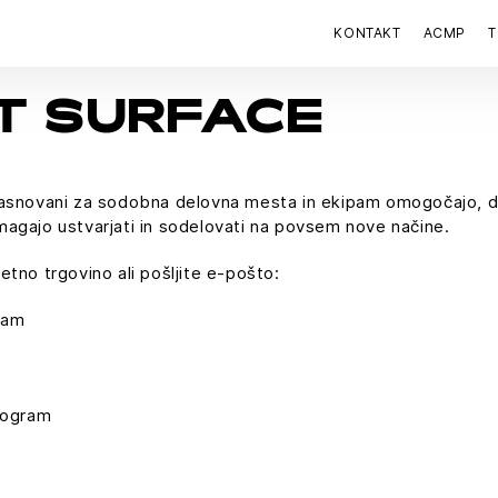
KONTAKT
ACMP
T
T SURFACE
zasnovani za sodobna delovna mesta in ekipam omogočajo, da
agajo ustvarjati in sodelovati na povsem nove načine.
tno trgovino ali pošljite e-pošto:
ram
rogram