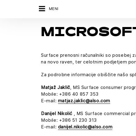
MENI
MICROSOF
Surface prenosni računalniki so posebej 
na novo raven, ter celotnim podjetjem pom
Za podrobne informacije obiščite našo sple
Matjaž Jaklič
, MS Surface consumer prog
Mobile: +386 40 857 353
E-mail:
matjaz.jaklic@also.com
Danijel Nikolić
, MS Surface commercial p
Mobile: +386 51 230 313
E-mail:
danijel.nikolic@also.com