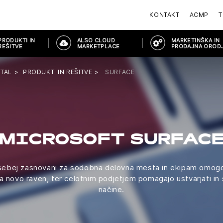
KONTAKT
ACMP
T
PRODUKTI IN
ALSO CLOUD
MARKETINŠKA IN
REŠITVE
MARKETPLACE
PRODAJNA OROD
TAL
PRODUKTI IN REŠITVE
SURFACE
MICROSOFT SURFAC
osebej zasnovani za sodobna delovna mesta in ekipam omogoč
na novo raven, ter celotnim podjetjem pomagajo ustvarjati i
načine.