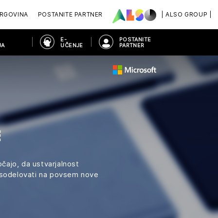
RGOVINA
POSTANITE PARTNER
| ALSO GROUP |
E-
POSTANITE
JA
UČENJE
PARTNER
E
ajo, da ustvarjalnost
n sodelovati na povsem nove