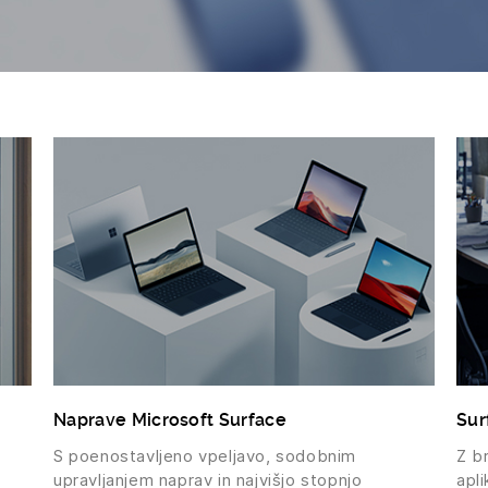
Naprave Microsoft Surface
Sur
S poenostavljeno vpeljavo, sodobnim
Z b
upravljanjem naprav in najvišjo stopnjo
apli