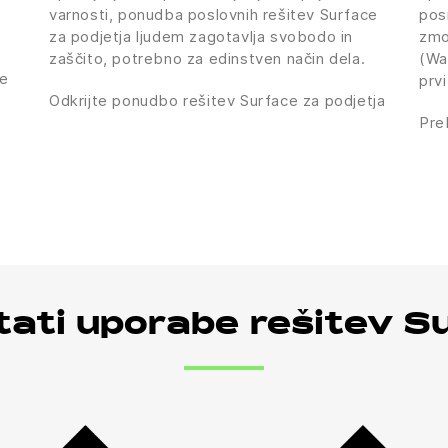
varnosti, ponudba poslovnih rešitev Surface
pos
za podjetja ljudem zagotavlja svobodo in
zmo
zaščito, potrebno za edinstven način dela.
(Wa
ce
prv
Odkrijte ponudbo rešitev Surface za podjetja
Pre
tati uporabe rešitev S