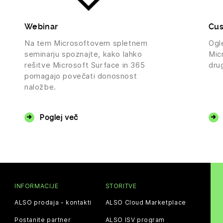
Webinar
Cus
Na tem Microsoftovem spletnem
Ogle
seminarju spoznajte, kako lahko
Mic
rešitve Microsoft Surface in 365
dru
pomagajo povečati donosnost
naložbe.
Poglej več
INFORMACIJE
STORITVE
ALSO prodaja - kontakti
ALSO Cloud Marketplace
Postanite partner
ALSO ISV program