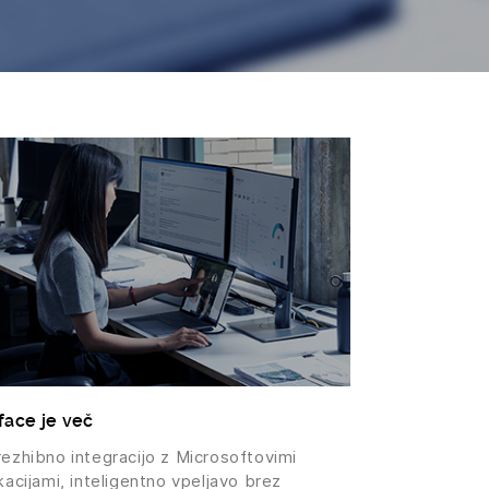
face je več
rezhibno integracijo z Microsoftovimi
kacijami, inteligentno vpeljavo brez