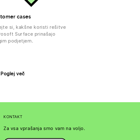
tomer cases
jte si, kakšne koristi rešitve
rosoft Surface prinašajo
gim podjetjem.
Poglej več
KONTAKT
Za vsa vprašanja smo vam na voljo.