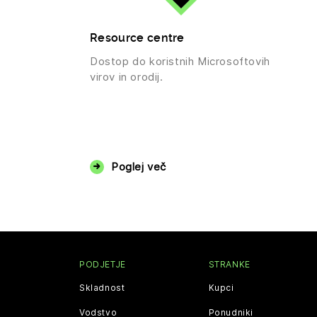
Resource centre
Dostop do koristnih Microsoftovih
virov in orodij.
Poglej več
PODJETJE
STRANKE
Skladnost
Kupci
Vodstvo
Ponudniki