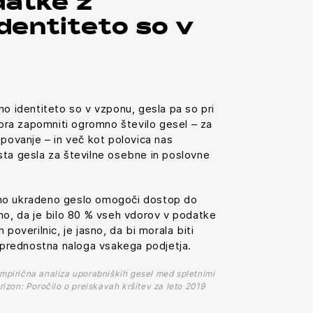
datke z
dentiteto so v
no identiteto so v vzponu, gesla pa so pri
 mora zapomniti ogromno število gesel – za
upovanje – in več kot polovica nas
sta gesla za številne osebne in poslovne
mo ukradeno geslo omogoči dostop do
mo, da je bilo 80 % vseh vdorov v podatke
poverilnic, je jasno, da bi morala biti
e prednostna naloga vsakega podjetja.
mpirična analiza uporabniških gesel med spletnimi
erizon: Poročilo o preiskavah kršitev za leto 2019