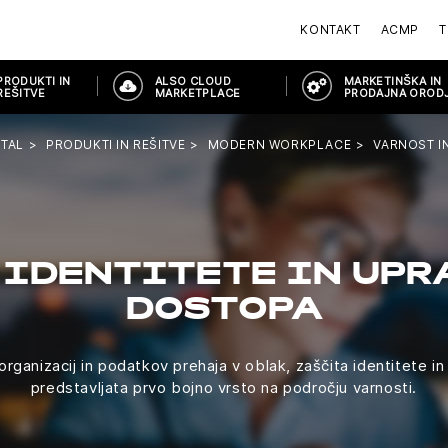
KONTAKT
ACMP
T
PRODUKTI IN
ALSO CLOUD
MARKETINŠKA IN
REŠITVE
MARKETPLACE
PRODAJNA OROD
TAL
PRODUKTI IN REŠITVE
MODERN WORKPLACE
VARNOST I
 IDENTITETE IN UPR
DOSTOPA
organizacij in podatkov prehaja v oblak, zaščita identitete in
predstavljata prvo bojno vrsto na področju varnosti.