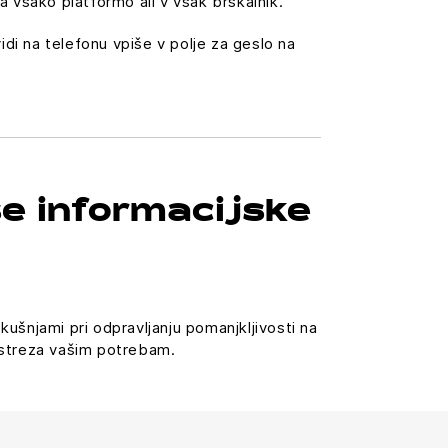
a vsako platformo ali v vsak brskalnik.
di na telefonu vpiše v polje za geslo na
še informacijske
šnjami pri odpravljanju pomanjkljivosti na
j ustreza vašim potrebam.