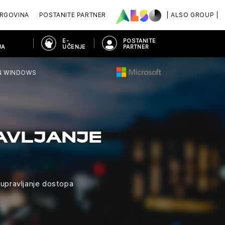
RGOVINA
POSTANITE PARTNER
| ALSO GROUP |
E-
POSTANITE
JA
UČENJE
PARTNER
N WINDOWS
AVLJANJE
 upravljanje dostopa