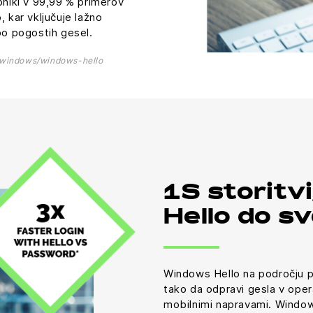
bniki v 99,99 % primerov
, kar vključuje lažno
bo pogostih gesel.
/windows/windows-hello
1S storitv
Hello do s
Windows Hello na področju pr
tako da odpravi gesla v oper
mobilnimi napravami. Windo