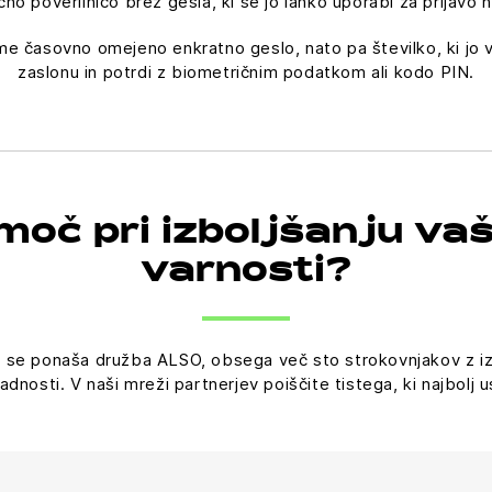
no poverilnico brez gesla, ki se jo lahko uporabi za prijavo n
e časovno omejeno enkratno geslo, nato pa številko, ki jo vi
zaslonu in potrdi z biometričnim podatkom ali kodo PIN.
oč pri izboljšanju va
varnosti?
 se ponaša družba ALSO, obsega več sto strokovnjakov z izku
ladnosti. V naši mreži partnerjev poiščite tistega, ki najbol