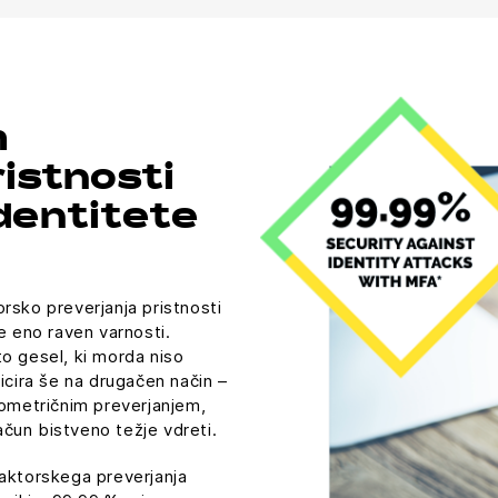
m
istnosti
identitete
rsko preverjanja pristnosti
e eno raven varnosti.
o gesel, ki morda niso
icira še na drugačen način –
iometričnim preverjanjem,
račun bistveno težje vdreti.
faktorskega preverjanja