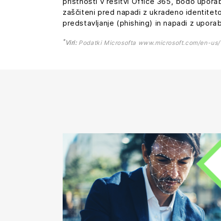
pristnosti v rešitvi Office 365, bodo upora
zaščiteni pred napadi z ukradeno identiteto
predstavljanje (phishing) in napadi z upora
*
Viri:
Podatki Microsofta www.microsoft.com/en-us