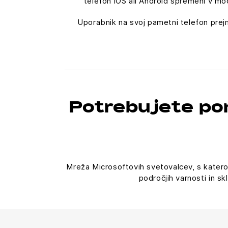
telefon iOS ali Android spremeni v moč
Uporabnik na svoj pametni telefon prejm
Potrebujete pom
Mreža Microsoftovih svetovalcev, s katero
področjih varnosti in sk