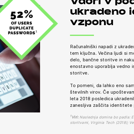
Vdori v po
ukradeno i
vzponu
Računalniški napadi z ukrade
tem ključna. Večina ljudi si
delo, bančne storitve in nak
enostavno uporablja vedno i
storitve.
To pomeni, da lahko eno sa
številnih virov. Če upošteva
leta 2018 posledica ukradenih 
zanesljiva zaščita identitet
1
Viri:
Naslednja domina bo padla: E
storitvami, Virginia Tech (2018); V