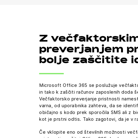
Z večfaktorski
preverjanjem pr
bolje zaščitite 
Microsoft Office 365 se poslužuje večfakto
in tako k zaščiti računov zaposlenih doda š
Večfaktorsko preverjanje pristnosti namest
varna, od uporabnika zahteva, da se identif
običajno s kodo prek sporočila SMS ali z b
kot je prstni odtis. Tako zagotovi, da je v 
Če vklopite eno od številnih možnosti več