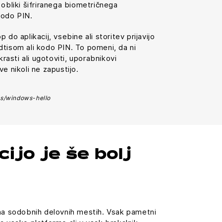
 obliki šifriranega biometričnega
 kodo PIN.
do aplikacij, vsebine ali storitev prijavijo
tisom ali kodo PIN. To pomeni, da ni
krasti ali ugotoviti, uporabnikovi
e nikoli ne zapustijo.
s/windows-hello
ijo je še bolj
 na sodobnih delovnih mestih. Vsak pametni