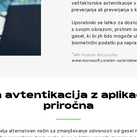
večfaktorske avtentikacije v
preverjanja ali preverjanja s
Uporabniki se lahko za dostop 
s svojim obrazom, prstnim od
gesel, ki bi jih bilo mogoče u
biometrični podatki pa naprav
*
Viri:
Podatki Microsofta:
www.microsoft.com/en-us/window
avtentikacija z aplikac
priročna
avlja alternativen način za zmanjševanje odvisnosti od gesel