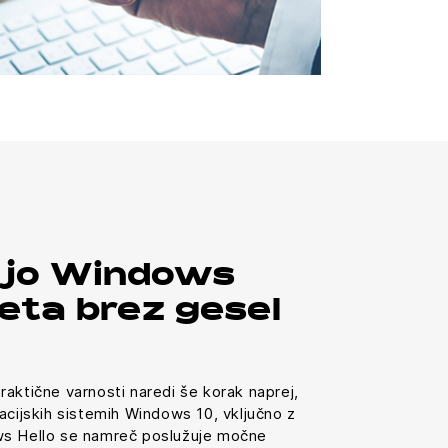
ijo Windows
veta brez gesel
aktične varnosti naredi še korak naprej,
acijskih sistemih Windows 10, vključno z
ws Hello se namreč poslužuje močne