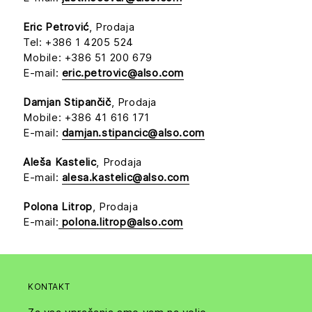
Eric Petrović
, Prodaja
Tel: +386 1 4205 524
Mobile: +386 51 200 679
E-mail:
eric.petrovic@also.com
Damjan Stipančič
, Prodaja
Mobile: +386 41 616 171
E-mail:
damjan.stipancic@also.com
Aleša Kastelic
, Prodaja
E-mail:
alesa.kastelic@also.com
Polona Litrop
, Prodaja
E-mail:
polona.litrop@also.com
KONTAKT