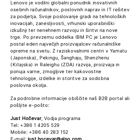
Lenovo je vodilni globalni ponudnik inovativnih
osebnih računalnikov, poslovnih naprav in IT rešitev
za podjetja. Svoje poslovanje gradi na tehnoloških
inovacijah, zanesljivosti, vrhunski uporabniški
izkušnji ter nenehnem razvoju in širitvi na nove
trge. Po prevzemu oddelka IBM PC je Lenovo
postal eden največjih proizvajalcev računalniške
opreme na svetu. Z raziskovalnimi centri v Yamatu
(Japonska), Pekingu, Šanghaju, Shenzhenu
(Kitajska) in Raleighu (ZDA) razvija, proizvaja in
ponuja varne, zmogljive ter kakovostne
tehnologije, izdelke in storitve za sodobna
poslovna okolja.
Za podrobne informacije obiščite naš B2B portal ali
pošljite e-pošto:
Just Hočevar
, Vodja programa
Tel: +386 1 4205 529
Mobile: +386 40 283 152
E-mail:
just.hocevar@also.com