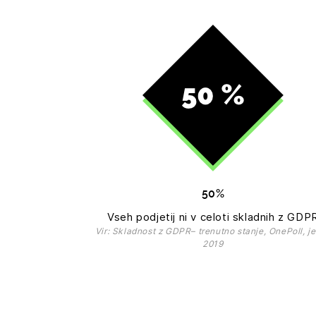
50%
Vseh podjetij ni v celoti skladnih z GDP
Vir: Skladnost z GDPR– trenutno stanje, OnePoll, j
2019