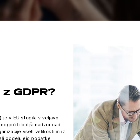
t z GDPR?
je v EU stopila v veljavo
ogočiti boljši nadzor nad
izacije vseh velikosti in iz
 ali obdelujejo podatke