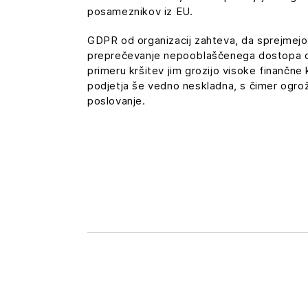
posameznikov iz EU.
GDPR od organizacij zahteva, da sprejmejo
preprečevanje nepooblaščenega dostopa do
primeru kršitev jim grozijo visoke finančne 
podjetja še vedno neskladna, s čimer ogrož
poslovanje.