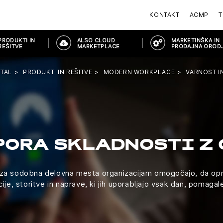
KONTAKT
ACMP
T
PRODUKTI IN
ALSO CLOUD
MARKETINŠKA IN
REŠITVE
MARKETPLACE
PRODAJNA OROD
TAL
PRODUKTI IN REŠITVE
MODERN WORKPLACE
VARNOST I
PORA SKLADNOSTI Z 
za sodobna delovna mesta organizacijam omogočajo, da opra
ije, storitve in naprave, ki jih uporabljajo vsak dan, pomagale