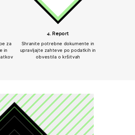
4. Report
pe za
Shranite potrebne dokumente in
e in
upravljajte zahteve po podatkih in
datkov
obvestila o kršitvah