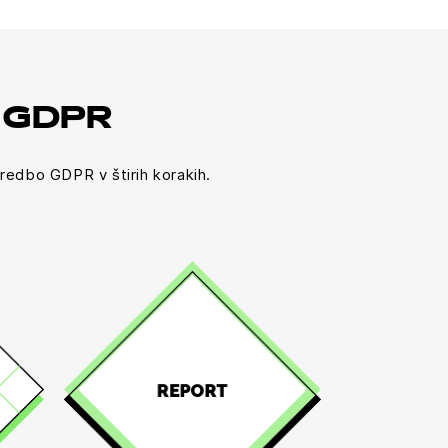
z GDPR
redbo GDPR v štirih korakih.