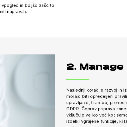
pogled in boljšo zaščito
čnih napravah.
2. Manage
Naslednji korak je razvoj in 
morajo biti opredeljeni pravi
upravljanje, hrambo, prenos
GDPR. Čeprav priprava zanes
vključuje veliko več kot sam
izdelki vgrajene funkcije, ki