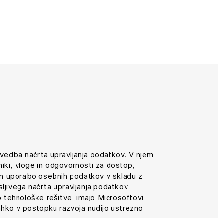
izvedba načrta upravljanja podatkov. V njem
lniki, vloge in odgovornosti za dostop,
 in uporabo osebnih podatkov v skladu z
ljivega načrta upravljanja podatkov
o tehnološke rešitve, imajo Microsoftovi
 lahko v postopku razvoja nudijo ustrezno