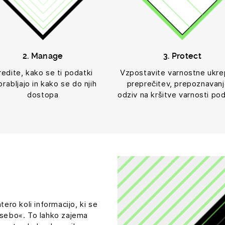
2. Manage
3. Protect
redite, kako se ti podatki
Vzpostavite varnostne ukre
rabljajo in kako se do njih
preprečitev, prepoznavanj
dostopa
odziv na kršitve varnosti po
ro koli informacijo, ki se
 osebo«. To lahko zajema