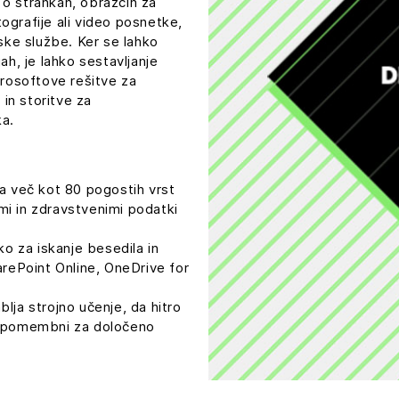
 o strankah, obrazcih za
ografije ali video posnetke,
ke službe. Ker se lahko
jah, je lahko sestavljanje
rosoftove rešitve za
in storitve za
ka.
a več kot 80 pogostih vrst
imi in zdravstvenimi podatki
ko za iskanje besedila in
rePoint Online, OneDrive for
blja strojno učenje, da hitro
o pomembni za določeno