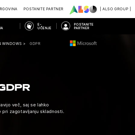
RGOVINA
POSTANITE PARTNER
| ALSO GROUP |
E-
POSTANITE
JA
UČENJE
PARTNER
N WINDOWS
GDPR
GDPR
vijo več, saj se lahko
 pri zagotavljanju skladnosti.