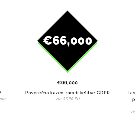
€66,000
R
Povprečna kazen zaradi kršitve GDPR
Las
esen
Vir: GDPR.EU
p
Vi