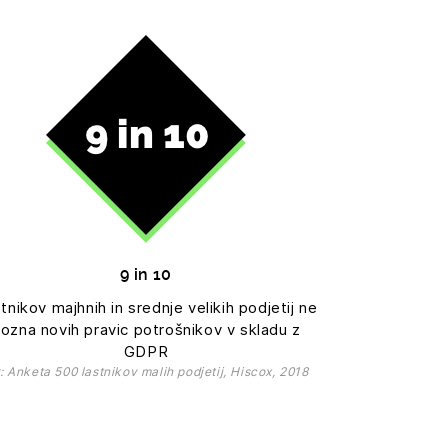
9 in 10
tnikov majhnih in srednje velikih podjetij ne
ozna novih pravic potrošnikov v skladu z
GDPR
r: Anketa 500 lastnikov malih podjetij, Hiscox, 2018