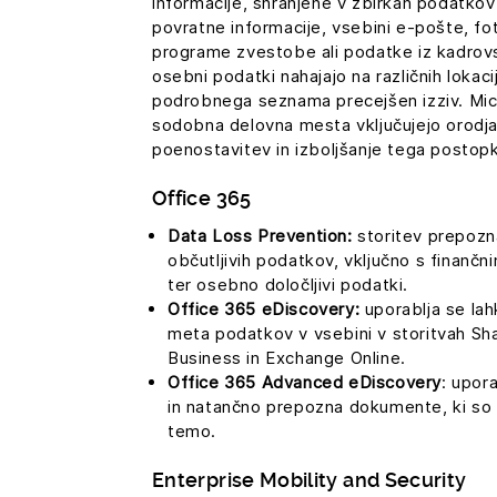
informacije, shranjene v zbirkah podatkov
povratne informacije, vsebini e-pošte, fot
programe zvestobe ali podatke iz kadrovs
osebni podatki nahajajo na različnih lokaci
podrobnega seznama precejšen izziv. Mic
sodobna delovna mesta vključujejo orodja 
poenostavitev in izboljšanje tega postop
Office 365
Data Loss Prevention:
storitev prepozn
občutljivih podatkov, vključno s finančn
ter osebno določljivi podatki.
Office 365 eDiscovery:
uporablja se lah
meta podatkov v vsebini v storitvah Sha
Business in Exchange Online.
Office 365 Advanced eDiscovery
: upora
in natančno prepozna dokumente, ki s
temo.
Enterprise Mobility and Security