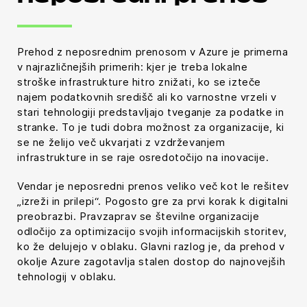
Prehod z neposrednim prenosom v Azure je primerna
v najrazličnejših primerih: kjer je treba lokalne
stroške infrastrukture hitro znižati, ko se izteče
najem podatkovnih središč ali ko varnostne vrzeli v
stari tehnologiji predstavljajo tveganje za podatke in
stranke. To je tudi dobra možnost za organizacije, ki
se ne želijo več ukvarjati z vzdrževanjem
infrastrukture in se raje osredotočijo na inovacije.
Vendar je neposredni prenos veliko več kot le rešitev
„izreži in prilepi“. Pogosto gre za prvi korak k digitalni
preobrazbi. Pravzaprav se številne organizacije
odločijo za optimizacijo svojih informacijskih storitev,
ko že delujejo v oblaku. Glavni razlog je, da prehod v
okolje Azure zagotavlja stalen dostop do najnovejših
tehnologij v oblaku.