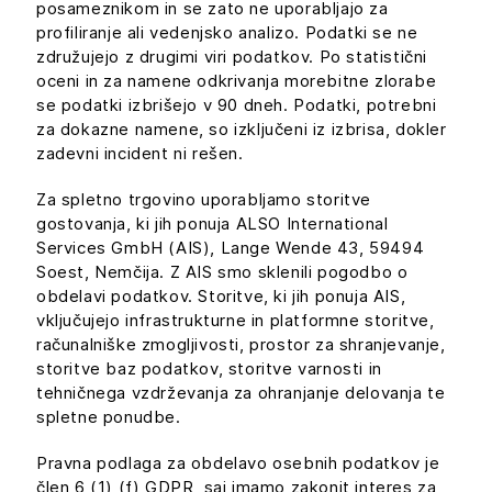
posameznikom in se zato ne uporabljajo za
profiliranje ali vedenjsko analizo. Podatki se ne
združujejo z drugimi viri podatkov. Po statistični
oceni in za namene odkrivanja morebitne zlorabe
se podatki izbrišejo v 90 dneh. Podatki, potrebni
za dokazne namene, so izključeni iz izbrisa, dokler
zadevni incident ni rešen.
Za spletno trgovino uporabljamo storitve
gostovanja, ki jih ponuja ALSO International
Services GmbH (AIS), Lange Wende 43, 59494
Soest, Nemčija. Z AIS smo sklenili pogodbo o
obdelavi podatkov. Storitve, ki jih ponuja AIS,
vključujejo infrastrukturne in platformne storitve,
računalniške zmogljivosti, prostor za shranjevanje,
storitve baz podatkov, storitve varnosti in
tehničnega vzdrževanja za ohranjanje delovanja te
spletne ponudbe.
Pravna podlaga za obdelavo osebnih podatkov je
člen 6 (1) (f) GDPR, saj imamo zakonit interes za