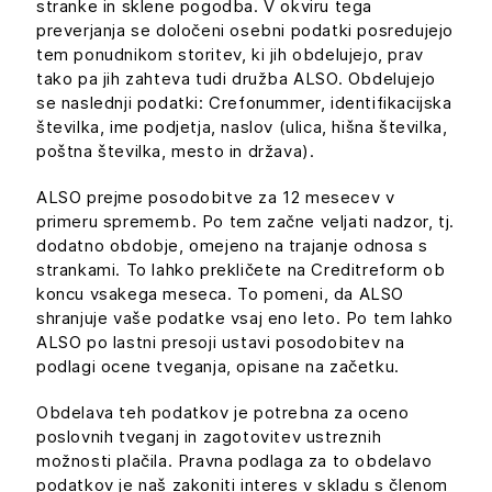
stranke in sklene pogodba. V okviru tega
preverjanja se določeni osebni podatki posredujejo
tem ponudnikom storitev, ki jih obdelujejo, prav
tako pa jih zahteva tudi družba ALSO. Obdelujejo
se naslednji podatki: Crefonummer, identifikacijska
številka, ime podjetja, naslov (ulica, hišna številka,
poštna številka, mesto in država).
ALSO prejme posodobitve za 12 mesecev v
primeru sprememb. Po tem začne veljati nadzor, tj.
dodatno obdobje, omejeno na trajanje odnosa s
strankami. To lahko prekličete na Creditreform ob
koncu vsakega meseca. To pomeni, da ALSO
shranjuje vaše podatke vsaj eno leto. Po tem lahko
ALSO po lastni presoji ustavi posodobitev na
podlagi ocene tveganja, opisane na začetku.
Obdelava teh podatkov je potrebna za oceno
poslovnih tveganj in zagotovitev ustreznih
možnosti plačila. Pravna podlaga za to obdelavo
podatkov je naš zakoniti interes v skladu s členom