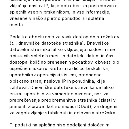
vključuje naslov IP, ki je potreben za posredovanje
spletnih vsebin brskalnikom, in vse informacije,
vnesene v našo spletno ponudbo ali spletna
mesta.
Podatke obdelujemo za vsak dostop do strežnikov
(t.i. dnevniške datoteke strežnika). Dnevniške
datoteke strežnika lahko vključujejo naslov in ime
obiskanih spletnih mest in datotek, datum in čas
dostopa, količino prenesenih podatkov, obvestilo o
uspešnem iskanju, vrsto in različico brskalnika,
uporabnikov operacijski sistem, predhodno
obiskano stran, naslove IP in ponudnika, ki je
zahteval. Dnevniške datoteke strežnika se lahko
enkrat uporabijo za varnostne namene, npr. za
preprečevanje preobremenitve strežnika (zlasti v
primerih zlorabe, kot so napadi DDoS), za druge in
za zagotavljanje stabilnosti in delovanja strežnika.
Ti podatki na splošno niso dodeljeni določenim