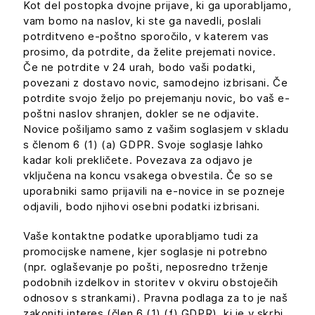
Kot del postopka dvojne prijave, ki ga uporabljamo,
vam bomo na naslov, ki ste ga navedli, poslali
potrditveno e-poštno sporočilo, v katerem vas
prosimo, da potrdite, da želite prejemati novice.
Če ne potrdite v 24 urah, bodo vaši podatki,
povezani z dostavo novic, samodejno izbrisani. Če
potrdite svojo željo po prejemanju novic, bo vaš e-
poštni naslov shranjen, dokler se ne odjavite.
Novice pošiljamo samo z vašim soglasjem v skladu
s členom 6 (1) (a) GDPR. Svoje soglasje lahko
kadar koli prekličete. Povezava za odjavo je
vključena na koncu vsakega obvestila. Če so se
uporabniki samo prijavili na e-novice in se pozneje
odjavili, bodo njihovi osebni podatki izbrisani.
Vaše kontaktne podatke uporabljamo tudi za
promocijske namene, kjer soglasje ni potrebno
(npr. oglaševanje po pošti, neposredno trženje
podobnih izdelkov in storitev v okviru obstoječih
odnosov s strankami). Pravna podlaga za to je naš
zakoniti interes (člen 6 (1) (f) GDPR), ki je v skrbi