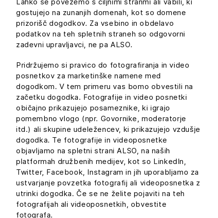
Lahko se povežemo s ciljnimi stranmi ali vabili, ki
gostujejo na zunanjih domenah, kot so domene
prizorišč dogodkov. Za vsebino in obdelavo
podatkov na teh spletnih straneh so odgovorni
zadevni upravljavci, ne pa ALSO.
Pridržujemo si pravico do fotografiranja in video
posnetkov za marketinške namene med
dogodkom. V tem primeru vas bomo obvestili na
začetku dogodka. Fotografije in video posnetki
običajno prikazujejo posameznike, ki igrajo
pomembno vlogo (npr. Govornike, moderatorje
itd.) ali skupine udeležencev, ki prikazujejo vzdušje
dogodka. Te fotografije in videoposnetke
objavljamo na spletni strani ALSO, na naših
platformah družbenih medijev, kot so LinkedIn,
Twitter, Facebook, Instagram in jih uporabljamo za
ustvarjanje povzetka fotografij ali videoposnetka z
utrinki dogodka. Če se ne želite pojaviti na teh
fotografijah ali videoposnetkih, obvestite
fotografa.