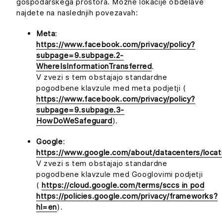
gospodarskega prostora. Možne lokacije obdelave
najdete na naslednjih povezavah:
Meta
:
https://www.facebook.com/privacy/policy?
subpage=9.subpage.2-
WhereIsInformationTransferred
.
V zvezi s tem obstajajo standardne
pogodbene klavzule med meta podjetji (
https://www.facebook.com/privacy/policy?
subpage=9.subpage.3-
HowDoWeSafeguard
).
Google
:
https://www.google.com/about/datacenters/locat
V zvezi s tem obstajajo standardne
pogodbene klavzule med Googlovimi podjetji
(
https://cloud.google.com/terms/sccs in pod
https://policies.google.com/privacy/frameworks?
hl=en
).