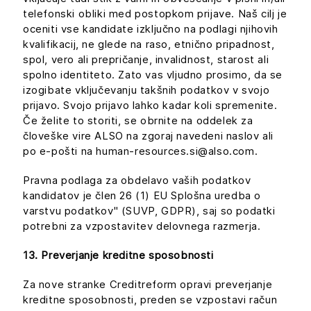
telefonski obliki med postopkom prijave. Naš cilj je
oceniti vse kandidate izključno na podlagi njihovih
kvalifikacij, ne glede na raso, etnično pripadnost,
spol, vero ali prepričanje, invalidnost, starost ali
spolno identiteto. Zato vas vljudno prosimo, da se
izogibate vključevanju takšnih podatkov v svojo
prijavo. Svojo prijavo lahko kadar koli spremenite.
Če želite to storiti, se obrnite na oddelek za
človeške vire ALSO na zgoraj navedeni naslov ali
po e-pošti na human-resources.si@also.com.
Pravna podlaga za obdelavo vaših podatkov
kandidatov je člen 26 (1) EU Splošna uredba o
varstvu podatkov" (SUVP, GDPR), saj so podatki
potrebni za vzpostavitev delovnega razmerja.
13. Preverjanje kreditne sposobnosti
Za nove stranke Creditreform opravi preverjanje
kreditne sposobnosti, preden se vzpostavi račun