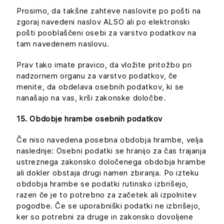
Prosimo, da takšne zahteve naslovite po pošti na
zgoraj navedeni naslov ALSO ali po elektronski
pošti pooblaščeni osebi za varstvo podatkov na
tam navedenem naslovu.
Prav tako imate pravico, da vložite pritožbo pri
nadzornem organu za varstvo podatkov, če
menite, da obdelava osebnih podatkov, ki se
nanašajo na vas, krši zakonske določbe.
15. Obdobje hrambe osebnih podatkov
Če niso navedena posebna obdobja hrambe, velja
naslednje: Osebni podatki se hranijo za čas trajanja
ustreznega zakonsko določenega obdobja hrambe
ali dokler obstaja drugi namen zbiranja. Po izteku
obdobja hrambe se podatki rutinsko izbrišejo,
razen če je to potrebno za začetek ali izpolnitev
pogodbe. Če se uporabniški podatki ne izbrišejo,
ker so potrebni za druge in zakonsko dovoljene