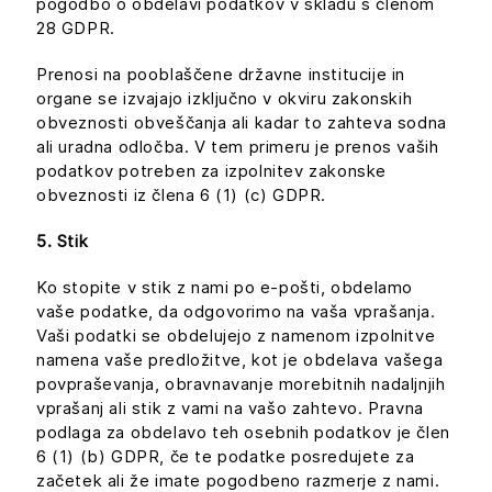
pogodbo o obdelavi podatkov v skladu s členom
28 GDPR.
Prenosi na pooblaščene državne institucije in
organe se izvajajo izključno v okviru zakonskih
obveznosti obveščanja ali kadar to zahteva sodna
ali uradna odločba. V tem primeru je prenos vaših
podatkov potreben za izpolnitev zakonske
obveznosti iz člena 6 (1) (c) GDPR.
5. Stik
Ko stopite v stik z nami po e-pošti, obdelamo
vaše podatke, da odgovorimo na vaša vprašanja.
Vaši podatki se obdelujejo z namenom izpolnitve
namena vaše predložitve, kot je obdelava vašega
povpraševanja, obravnavanje morebitnih nadaljnjih
vprašanj ali stik z vami na vašo zahtevo. Pravna
podlaga za obdelavo teh osebnih podatkov je člen
6 (1) (b) GDPR, če te podatke posredujete za
začetek ali že imate pogodbeno razmerje z nami.