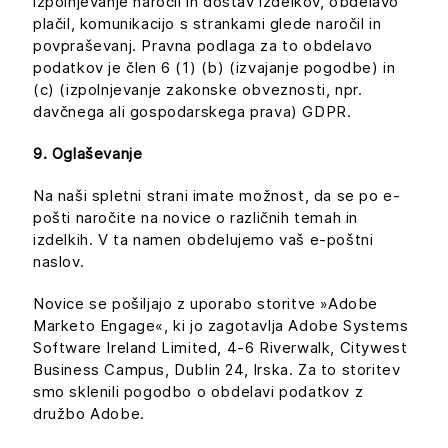
izpolnjevanje naročil in dostav izdelkov, obdelavo
plačil, komunikacijo s strankami glede naročil in
povpraševanj. Pravna podlaga za to obdelavo
podatkov je člen 6 (1) (b) (izvajanje pogodbe) in
(c) (izpolnjevanje zakonske obveznosti, npr.
davčnega ali gospodarskega prava) GDPR.
9. Oglaševanje
Na naši spletni strani imate možnost, da se po e-
pošti naročite na novice o različnih temah in
izdelkih. V ta namen obdelujemo vaš e-poštni
naslov.
Novice se pošiljajo z uporabo storitve »Adobe
Marketo Engage«, ki jo zagotavlja Adobe Systems
Software Ireland Limited, 4-6 Riverwalk, Citywest
Business Campus, Dublin 24, Irska. Za to storitev
smo sklenili pogodbo o obdelavi podatkov z
družbo Adobe.