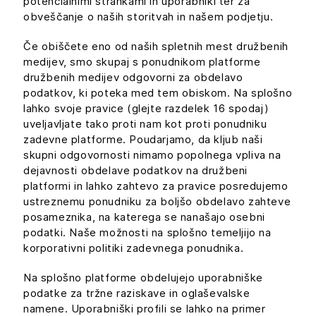
potencialnimi strankami in uporabniki ter za
obveščanje o naših storitvah in našem podjetju.
Če obiščete eno od naših spletnih mest družbenih
medijev, smo skupaj s ponudnikom platforme
družbenih medijev odgovorni za obdelavo
podatkov, ki poteka med tem obiskom. Na splošno
lahko svoje pravice (glejte razdelek 16 spodaj)
uveljavljate tako proti nam kot proti ponudniku
zadevne platforme. Poudarjamo, da kljub naši
skupni odgovornosti nimamo popolnega vpliva na
dejavnosti obdelave podatkov na družbeni
platformi in lahko zahtevo za pravice posredujemo
ustreznemu ponudniku za boljšo obdelavo zahteve
posameznika, na katerega se nanašajo osebni
podatki. Naše možnosti na splošno temeljijo na
korporativni politiki zadevnega ponudnika.
Na splošno platforme obdelujejo uporabniške
podatke za tržne raziskave in oglaševalske
namene. Uporabniški profili se lahko na primer