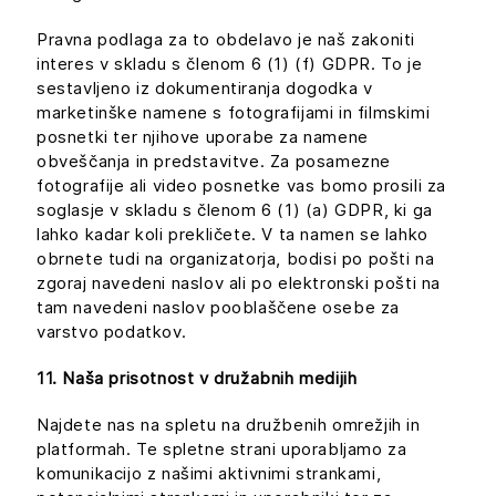
Pravna podlaga za to obdelavo je naš zakoniti
interes v skladu s členom 6 (1) (f) GDPR. To je
sestavljeno iz dokumentiranja dogodka v
marketinške namene s fotografijami in filmskimi
posnetki ter njihove uporabe za namene
obveščanja in predstavitve. Za posamezne
fotografije ali video posnetke vas bomo prosili za
soglasje v skladu s členom 6 (1) (a) GDPR, ki ga
lahko kadar koli prekličete. V ta namen se lahko
obrnete tudi na organizatorja, bodisi po pošti na
zgoraj navedeni naslov ali po elektronski pošti na
tam navedeni naslov pooblaščene osebe za
varstvo podatkov.
11. Naša prisotnost v družabnih medijih
Najdete nas na spletu na družbenih omrežjih in
platformah. Te spletne strani uporabljamo za
komunikacijo z našimi aktivnimi strankami,