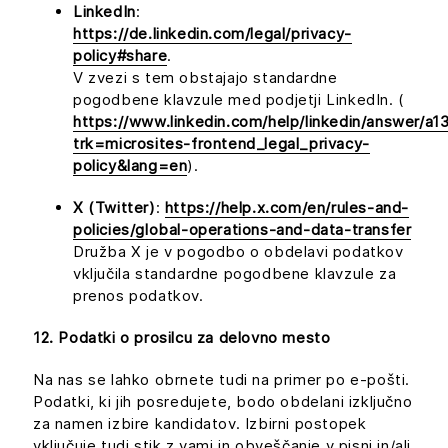
LinkedIn
:
https://de.linkedin.com/legal/privacy-
policy#share
.
V zvezi s tem obstajajo standardne
pogodbene klavzule med podjetji LinkedIn. (
https://www.linkedin.com/help/linkedin/answer/a
trk=microsites-frontend_legal_privacy-
policy&lang=en
).
X (Twitter)
:
https://help.x.com/en/rules-and-
policies/global-operations-and-data-transfer
Družba X je v pogodbo o obdelavi podatkov
vključila standardne pogodbene klavzule za
prenos podatkov.
12. Podatki o prosilcu za delovno mesto
Na nas se lahko obrnete tudi na primer po e-pošti.
Podatki, ki jih posredujete, bodo obdelani izključno
za namen izbire kandidatov. Izbirni postopek
vključuje tudi stik z vami in obveščanje v pisni in/ali