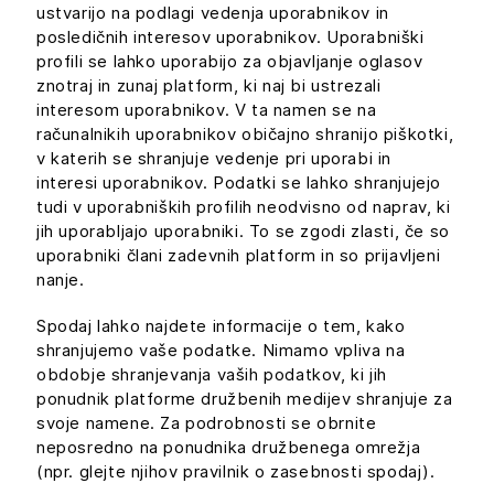
ustvarijo na podlagi vedenja uporabnikov in
posledičnih interesov uporabnikov. Uporabniški
profili se lahko uporabijo za objavljanje oglasov
znotraj in zunaj platform, ki naj bi ustrezali
interesom uporabnikov. V ta namen se na
računalnikih uporabnikov običajno shranijo piškotki,
v katerih se shranjuje vedenje pri uporabi in
interesi uporabnikov. Podatki se lahko shranjujejo
tudi v uporabniških profilih neodvisno od naprav, ki
jih uporabljajo uporabniki. To se zgodi zlasti, če so
uporabniki člani zadevnih platform in so prijavljeni
nanje.
Spodaj lahko najdete informacije o tem, kako
shranjujemo vaše podatke. Nimamo vpliva na
obdobje shranjevanja vaših podatkov, ki jih
ponudnik platforme družbenih medijev shranjuje za
svoje namene. Za podrobnosti se obrnite
neposredno na ponudnika družbenega omrežja
(npr. glejte njihov pravilnik o zasebnosti spodaj).