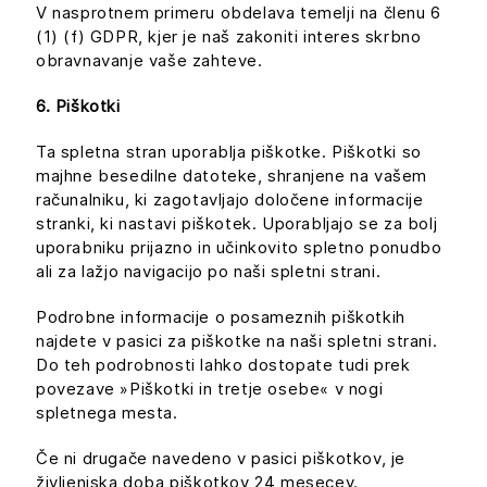
V nasprotnem primeru obdelava temelji na členu 6
(1) (f) GDPR, kjer je naš zakoniti interes skrbno
obravnavanje vaše zahteve.
6. Piškotki
Ta spletna stran uporablja piškotke. Piškotki so
majhne besedilne datoteke, shranjene na vašem
računalniku, ki zagotavljajo določene informacije
stranki, ki nastavi piškotek. Uporabljajo se za bolj
uporabniku prijazno in učinkovito spletno ponudbo
ali za lažjo navigacijo po naši spletni strani.
Podrobne informacije o posameznih piškotkih
najdete v pasici za piškotke na naši spletni strani.
Do teh podrobnosti lahko dostopate tudi prek
povezave »Piškotki in tretje osebe« v nogi
spletnega mesta.
Če ni drugače navedeno v pasici piškotkov, je
življenjska doba piškotkov 24 mesecev.