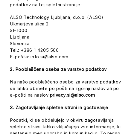
podatkov na tej spletni strani je:
ALSO Technology Ljubljana, d.o.o. (ALSO)
Ukmarjeva ulica 2
SI-1000
Ljubljana
Slovenija
Tel.: +386 1 4205 506
E-pošta: info.si@also.com
2. Pooblaščena oseba za varstvo podatkov
Na našo pooblaščeno osebo za varstvo podatkov
se lahko obrnete po pošti na zgornji naslov ali po
e-pošti na naslov
privacy.si@also.com
3. Zagotavljanje spletne strani in gostovanje
Podatki, ki se obdelujejo v okviru zagotavljanja
spletne strani, lahko vključujejo vse informacije, ki
nastanejo med uporabo in komunikacijo. To redno