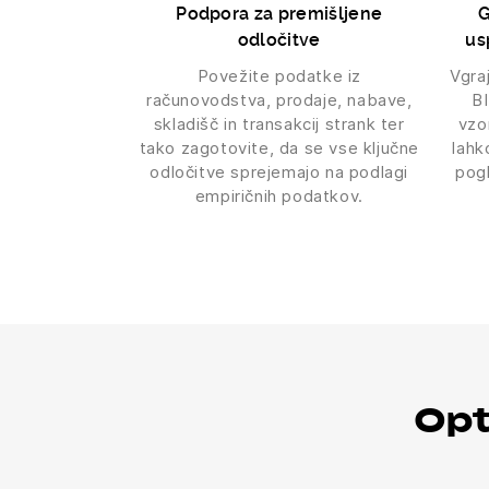
Podpora za premišljene
G
odločitve
us
Povežite podatke iz
Vgra
računovodstva, prodaje, nabave,
B
skladišč in transakcij strank ter
vzo
tako zagotovite, da se vse ključne
lahk
odločitve sprejemajo na podlagi
pogl
empiričnih podatkov.
Opt