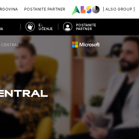
RGOVINA
POSTANITE PARTNER
| ALSO GROUP |
E-
POSTANITE
JA
UČENJE
PARTNER
 CENTRAL
ENTRAL