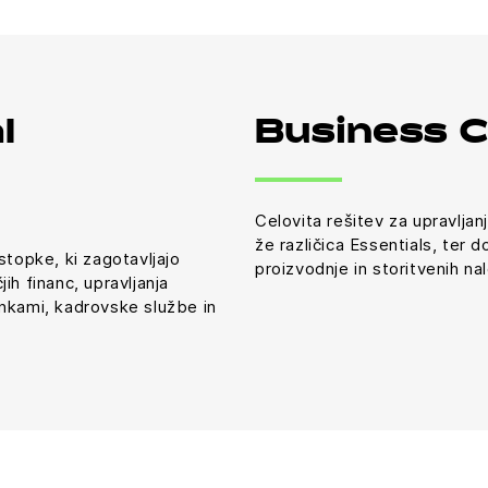
l
Business 
Celovita rešitev za upravljan
že različica Essentials, ter 
stopke, ki zagotavljajo
proizvodnje in storitvenih na
ih financ, upravljanja
ankami, kadrovske službe in