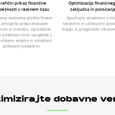
rafični prikaz finančne
Optimizacija finančne
pešnosti v realnem času
zaključka in poročanj
jena nadzorna plošča Power
Spoštujte skladnost s hit
I omogoča prepoznavanje
natančno in učinkovito pos
rcev in trendov. Uporabniki
knjigo in pregledom obvezn
o pridobijo nove vpoglede s
obljeno analizo in vizualnim
prikazom podatkov.
imizirajte dobavne ve