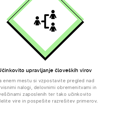
Učinkovito upravljanje človeških virov
a enem mestu si vzpostavite pregled nad
rvisnimi nalogi, delovnimi obremenitvami in
veščinami zaposlenih ter tako učinkovito
elite vire in pospešite razrešitev primerov.