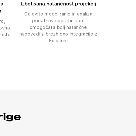
ga
Izboljšana natančnost projekcij
e
Celovito modeliranje in analiza
podatkov uporabnikom
ro,
omogočata bolj natančne
lovno
napovedi z brezhibno integracijo z
osti.
Excelom
rige