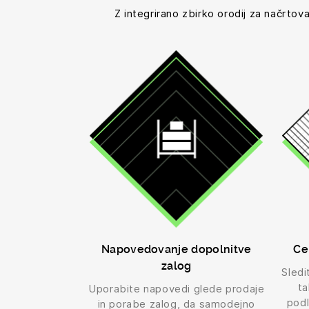
Z integrirano zbirko orodij za načrtov
Napovedovanje dopolnitve
Ce
zalog
Sledi
ta
Uporabite napovedi glede prodaje
podl
in porabe zalog, da samodejno