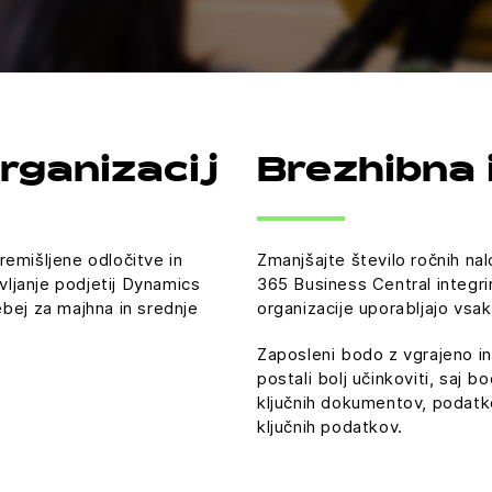
rganizacij
Brezhibna 
emišljene odločitve in
Zmanjšajte število ročnih na
avljanje podjetij Dynamics
365 Business Central integrira
bej za majhna in srednje
organizacije uporabljajo vsak
Zaposleni bodo z vgrajeno in
postali bolj učinkoviti, saj 
ključnih dokumentov, podatkov
ključnih podatkov.