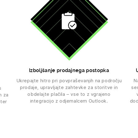
Izboljšanje prodajnega postopka
Ukrepajte hitro pri povpraševanjih na področju
N
prodaje, upravljajte zahtevke za storitve in
se
s
obdelajte plačila – vse to z vgrajeno
h za
integracijo z odjemalcem Outlook.
dod
 ter