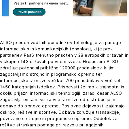
ALSO je eden vodilnih ponudnikov tehnologije za panogo
informacijskih in komunikacijskih tehnologij, ki je prek
partnerjev PaaS trenutno prisoten v 28 evropskih državah in
v skupno 143 državah po vsem svetu. Ekosistem ALSO
združuje potencial približno 120000 prodajalcev, ki jim
zagotavljamo strojno in programsko opremo ter
informacijske storitve več kot 700 ponudnikov v več kot
1450 kategorijah izdelkov. Prispevati želimo k trajnostni in
okolju prijazni informacijski tehnologiji, zaradi česar ALSO
zagotavlja en sam vir za vse storitve od distribucije in
dobave do obnove opreme. Poslovne dejavnosti zajemajo
oskrbo, rešitve in storitve. Dobava združuje transakcije,
povezane s strojno in programsko opremo. Oddelek za
rešitve strankam pomaga pri razvoju prilagojenih