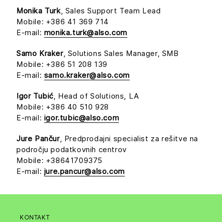
Monika Turk
, Sales Support Team Lead
Mobile: +386 41 369 714
E-mail:
monika.turk@also.com
Samo Kraker
, Solutions Sales Manager, SMB
Mobile: +386 51 208 139
E-mail:
samo.kraker@also.com
Igor Tubić
, Head of Solutions, LA
Mobile: +386 40 510 928
E-mail:
igor.tubic@also.com
Jure Pančur
, Predprodajni specialist za rešitve na
področju podatkovnih centrov
Mobile: +38641709375
E-mail:
jure.pancur@also.com
KONTAKT