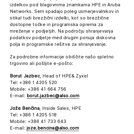
izdelkov pod blagovnima znamkama HPE in Aruba
Networks. Sem spadajo poleg usmerjevalnikov in
stikal tudi brezžični izdelki, kot so brezžične
dostopne točke in programska oprema za
mreženje v podjetjih. Na področju shranjevanja
podatkov podjetje med drugim ponuja diskovna
polja in programske rešitve za shranjevanje.
Za podrobne informacije obiščite našo spletno
trgovino ali pošljite e-pošto:
Borut Jazbec
, Head of HPE& Zyxel
Tel: +386 1 4205 520
Mobile: +386 41 664 756
E-mail:
borut.jazbec@also.com
Jože Benčina
, Inside Sales, HPE
Tel: +386 1 4205 518
Mobile: +386 41 733 643
E-mail:
joze.bencina@also.com