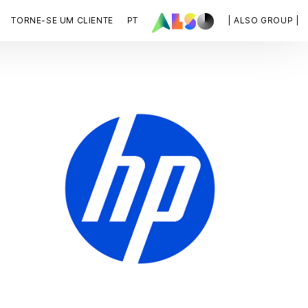
TORNE-SE UM CLIENTE
PT
| ALSO GROUP |