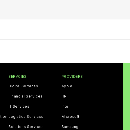
SERVCIES
PROVIDERS
Digital Services
Apple
Financial Services
HP
IT Services
Intel
tion
Logistics Services
Microsoft
Solutions Services
Samsung