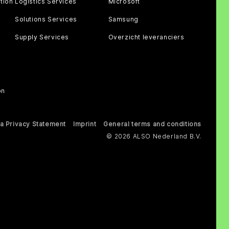
tion
Logistics Services
Microsoft
Solutions Services
Samsung
Supply Services
Overzicht leveranciers
on
a Privacy Statement
Imprint
General terms and conditions
© 2026 ALSO Nederland B.V.