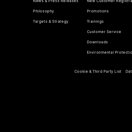
News & Press Releases
New Customer Registra
Philosophy
Promotions
Targets & Strategy
Trainings
Customer Service
Downloads
Environmental Protecti
Cookie & Third Party List
Dat