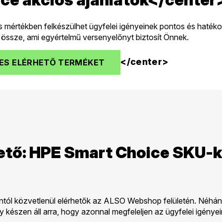
s mértékben felkészülhet ügyfelei igényeinek pontos és haték
i össze, ami egyértelmű versenyelőnyt biztosít Önnek.
</center>
ZES ELÉRHETŐ TERMÉKET
ető: HPE Smart Choice SKU-
l közvetlenül elérhetők az ALSO Webshop felületén. Néhány 
y készen áll arra, hogy azonnal megfeleljen az ügyfelei igényei