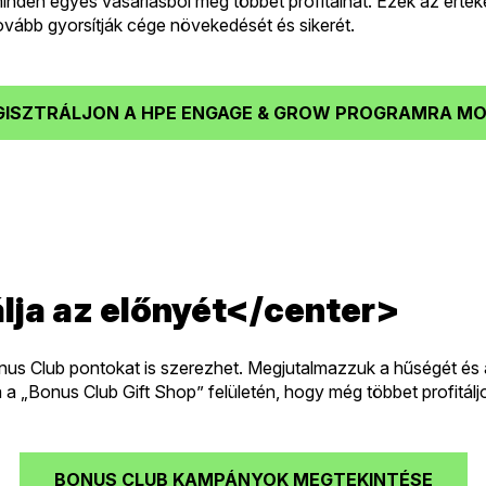
den egyes vásárlásból még többet profitálhat. Ezek az érték
tovább gyorsítják cége növekedését és sikerét.
GISZTRÁLJON A HPE ENGAGE & GROW PROGRAMRA MO
ja az előnyét</center>
nus Club pontokat is szerezhet. Megjutalmazzuk a hűségét és a
 a „Bonus Club Gift Shop” felületén, hogy még többet profitálj
BONUS CLUB KAMPÁNYOK MEGTEKINTÉSE