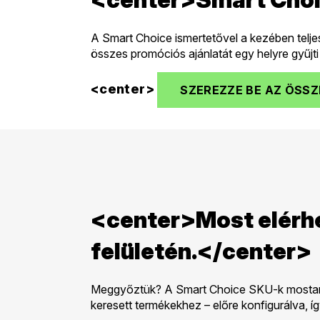
A Smart Choice ismertetővel a kezében telje
összes promóciós ajánlatát egy helyre gyűjt
<center>
SZEREZZE BE AZ ÖSS
<center>Most elérh
felületén.</center>
Meggyőztük? A Smart Choice SKU-k mostantó
keresett termékekhez – előre konfigurálva, íg