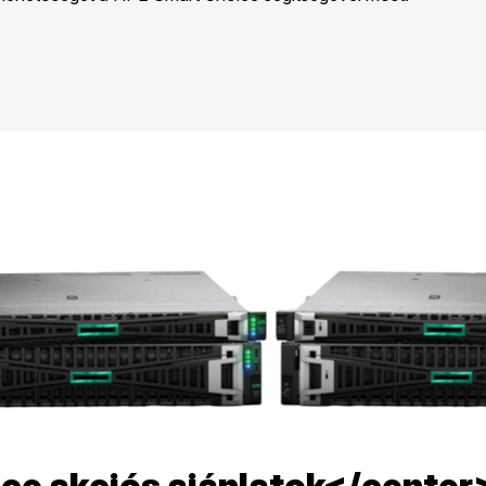
ce akciós ajánlatok</center