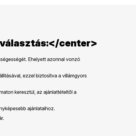
 választás:</center>
ükségességét. Ehelyett azonnal vonzó
llításával, ezzel biztosítva a villámgyors
aton keresztül, az ajánlattételtől a
enyképesebb ajánlataihoz.
r.