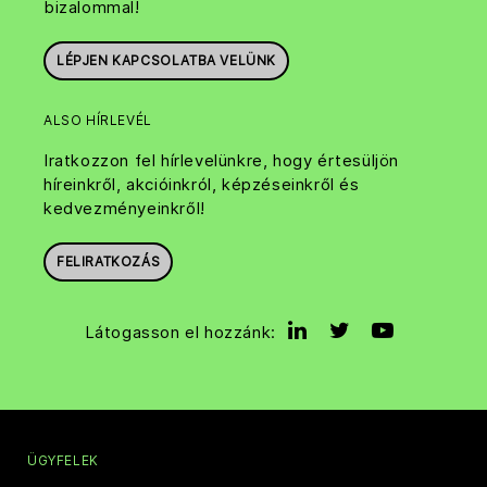
bizalommal!
LÉPJEN KAPCSOLATBA VELÜNK
ALSO HÍRLEVÉL
Iratkozzon fel hírlevelünkre, hogy értesüljön
híreinkről, akcióinkról, képzéseinkről és
kedvezményeinkről!
FELIRATKOZÁS
Látogasson el hozzánk:
ÜGYFELEK