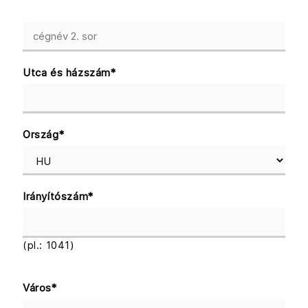
Utca és házszám
*
Ország
*
Irányítószám
*
(pl.: 1041)
Város
*