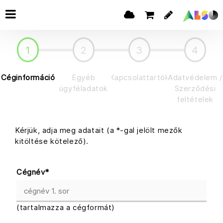
1
2
3
4
Céginformáció
Egyéb
Kapcsolattartók
Adatvédelem /
ügyféladatok
Szerződési
feltételek
Kérjük, adja meg adatait (a *-gal jelölt mezők
kitöltése kötelező).
Cégnév
*
(tartalmazza a cégformát)