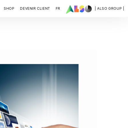
SHOP
DEVENIR CLIENT
FR
| ALSO GROUP |