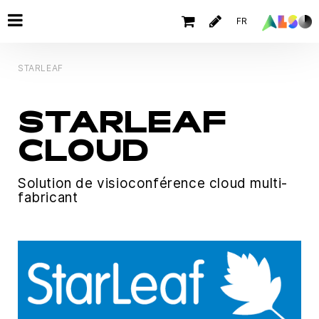
FR
STARLEAF
STARLEAF
CLOUD
Solution de visioconférence cloud multi-
fabricant