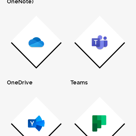
OneNote)
OneDrive
Teams