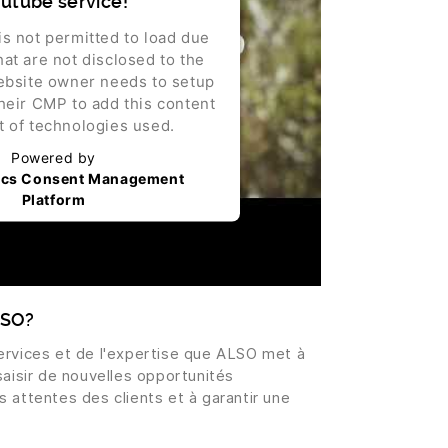
utube service!
is not permitted to load due
hat are not disclosed to the
website owner needs to setup
their CMP to add this content
st of technologies used.
Powered by
ics Consent Management
Platform
LSO?
ervices et de l'expertise que ALSO met à
saisir de nouvelles opportunités
 attentes des clients et à garantir une