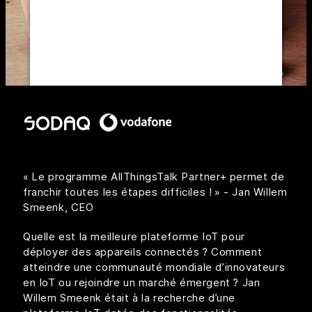
to trackers that are not disclosed to the
visitor. The website owner needs to
setup the site with their CMP to add this
content to the list of technologies used.
Powered by
Usercentrics Consent
Management Platform
« Le programme AllThingsTalk Partner+ permet de
franchir toutes les étapes difficiles ! » - Jan Willem
Smeenk, CEO
Quelle est la meilleure plateforme IoT pour
déployer des appareils connectés ? Comment
atteindre une communauté mondiale d’innovateurs
en IoT ou rejoindre un marché émergent ? Jan
Willem Smeenk était à la recherche d’une