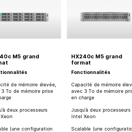
40c M5 grand
HX240c M5 grand
mat
format
tionnalités
Fonctionnalités
cité de mémoire élevée,
Capacité de mémoire élev
 3 To de mémoire prise
avec 3 To de mémoire pri
harge
en charge
u’à deux processeurs
Jusqu’à deux processeurs
l Xeon
Intel Xeon
able (une configuration
Scalable (une configurati