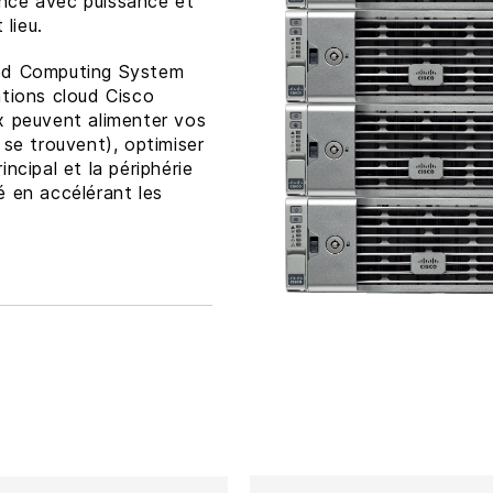
nce avec puissance et
 lieu.
ied Computing System
ations cloud Cisco
x peuvent alimenter vos
 se trouvent), optimiser
ncipal et la périphérie
té en accélérant les