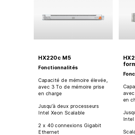
HX220c M5
HX2
for
Fonctionnalités
Fonc
Capacité de mémoire élevée,
Capa
avec 3 To de mémoire prise
avec
en charge
en c
Jusqu’à deux processeurs
Jusq
Intel Xeon Scalable
Inte
2 x 40 connexions Gigabit
Scal
Ethernet