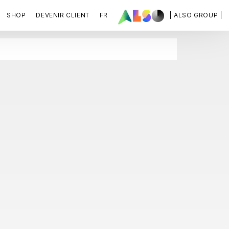
SHOP
DEVENIR CLIENT
FR
| ALSO GROUP |