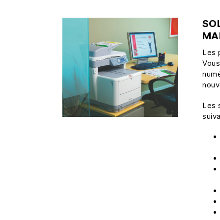
SO
MA
Les 
Vous
numé
nouv
Les 
suiv