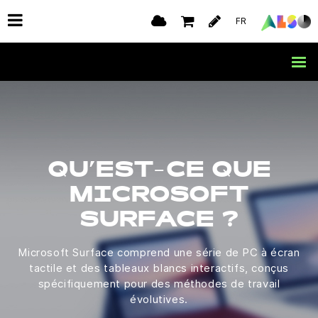
FR
QU’EST-CE QUE
MICROSOFT
SURFACE ?
Microsoft Surface comprend une série de PC à écran
tactile et des tableaux blancs interactifs, conçus
spécifiquement pour des méthodes de travail
évolutives.