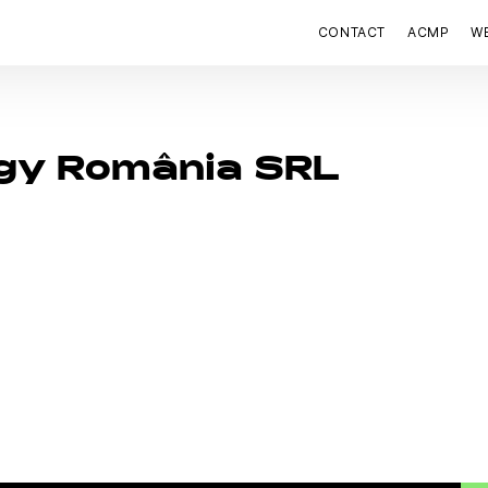
CONTACT
ACMP
W
gy România SRL