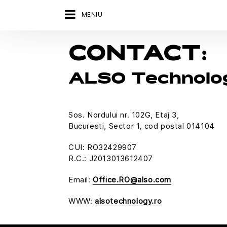
MENIU
CONTACT:
ALSO Technolo
Sos. Nordului nr. 102G, Etaj 3,
Bucuresti, Sector 1, cod postal 014104
CUI: RO32429907
R.C.: J2013013612407
Email:
Office.RO@also.com
WWW:
alsotechnology.ro