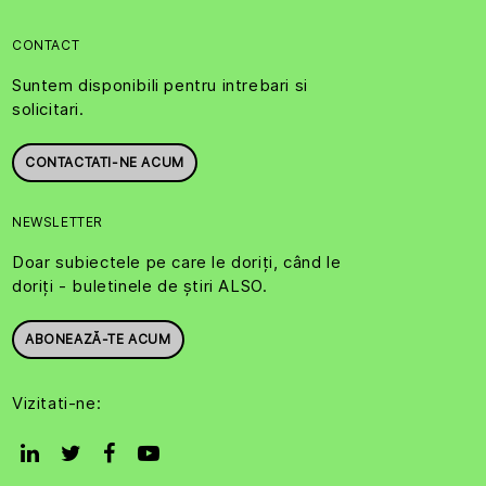
CONTACT
Suntem disponibili pentru intrebari si
solicitari.
CONTACTATI-NE ACUM
NEWSLETTER
Doar subiectele pe care le doriți, când le
doriți - buletinele de știri ALSO.
ABONEAZĂ-TE ACUM
Vizitati-ne: