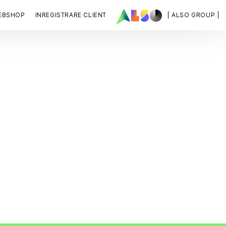
EBSHOP
INREGISTRARE CLIENT
| ALSO GROUP |