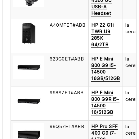
4320 UC
USB-A
Headset
A40MFET#ABB
HP Z2 G1i
la
TWR U9
cerer
285K
64/2TB
623G0ET#ABB
HP E Mini
la
800 G9 i5-
cerer
14500
16GB/512GB
998S7ET#ABB
HP E Mini
la
800 G9R i5-
cerer
14500
16/512GB
99Q57ET#ABB
HP Pro SFF
la
400 G9 i7-
cerer