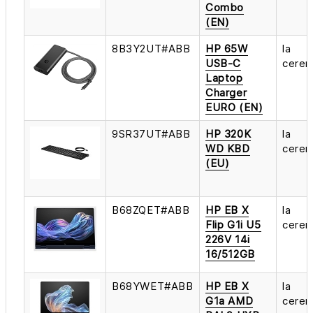
Combo
(EN)
8B3Y2UT#ABB
HP 65W
la
USB-C
cerer
Laptop
Charger
EURO (EN)
9SR37UT#ABB
HP 320K
la
WD KBD
cerer
(EU)
B68ZQET#ABB
HP EB X
la
Flip G1i U5
cerer
226V 14i
16/512GB
B68YWET#ABB
HP EB X
la
G1a AMD
cerer