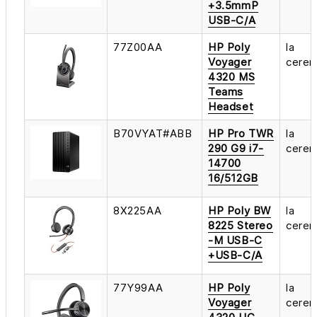
+3.5mmP
USB-C/A
77Z00AA
HP Poly
la
Voyager
cerer
4320 MS
Teams
Headset
B70VYAT#ABB
HP Pro TWR
la
290 G9 i7-
cerer
14700
16/512GB
8X225AA
HP Poly BW
la
8225 Stereo
cerer
-M USB-C
+USB-C/A
77Y99AA
HP Poly
la
Voyager
cerer