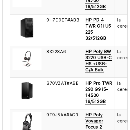
14700
16/512GB
9H7D9ET#ABB
HP PD 4
la
TWR G1i U5
cerer
225
32/512GB
8X228A6
HP Poly BW
la
3220 USB-C
cerer
HS +USB-
C/A Bulk
B70VZAT#ABB
HP Pro TWR
la
290 G9 i5-
cerer
14500
16/512GB
9T9J5AA#AC3
HP Poly
la
Voyager
cerer
Focus 2