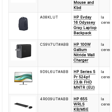
Mouse and
Kbd
A08KLUT
HP Evday
la
16 Odyssey
cerer
Gray Laptop
Backpack
CS9V7UT#ABB
HP 100W
la
Gallium
cerer
Nitride Wall
Charger
9D9L6UT#ABB
HP Series 5
la
Pr 524pf
cerer
23.8i FHD
MNTR (EU)
4R009UT#ABB
HP 655
la
WRLS
cerer
KB/MSE