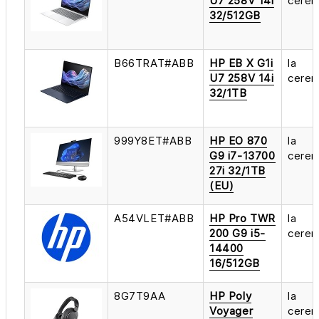
U7 258V 14i
cerer
32/512GB
B66TRAT#ABB
HP EB X G1i
la
U7 258V 14i
cerer
32/1TB
999Y8ET#ABB
HP EO 870
la
G9 i7-13700
cerer
27i 32/1TB
(EU)
A54VLET#ABB
HP Pro TWR
la
200 G9 i5-
cerer
14400
16/512GB
8G7T9AA
HP Poly
la
Voyager
cerer