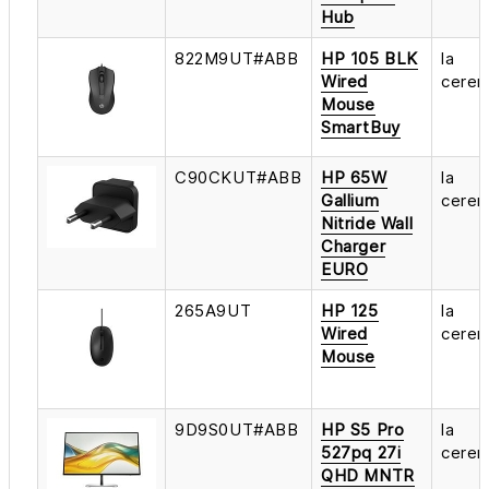
Hub
822M9UT#ABB
HP 105 BLK
la
Wired
cerer
Mouse
SmartBuy
C90CKUT#ABB
HP 65W
la
Gallium
cerer
Nitride Wall
Charger
EURO
265A9UT
HP 125
la
Wired
cerer
Mouse
9D9S0UT#ABB
HP S5 Pro
la
527pq 27i
cerer
QHD MNTR