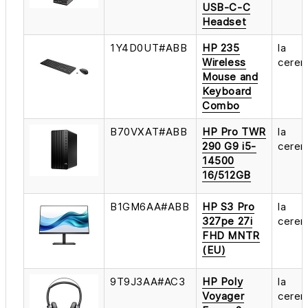
USB-C-C
Headset
1Y4D0UT#ABB
HP 235
la
Wireless
cerer
Mouse and
Keyboard
Combo
B70VXAT#ABB
HP Pro TWR
la
290 G9 i5-
cerer
14500
16/512GB
B1GM6AA#ABB
HP S3 Pro
la
327pe 27i
cerer
FHD MNTR
(EU)
9T9J3AA#AC3
HP Poly
la
Voyager
cerer