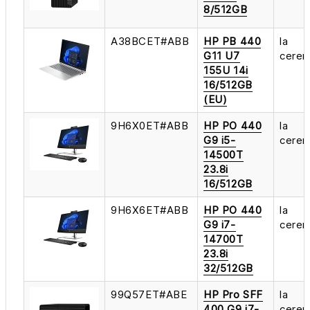
8/512GB
A38BCET#ABB
HP PB 440
la
G11 U7
cerer
155U 14i
16/512GB
(EU)
9H6X0ET#ABB
HP PO 440
la
G9 i5-
cerer
14500T
23.8i
16/512GB
9H6X6ET#ABB
HP PO 440
la
G9 i7-
cerer
14700T
23.8i
32/512GB
99Q57ET#ABE
HP Pro SFF
la
400 G9 i7-
cerer