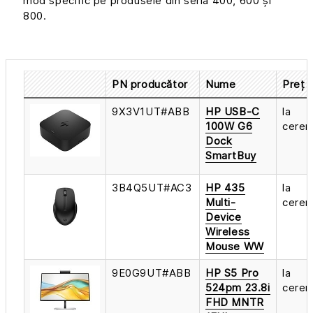
mod specific pe produsele din seria 400, 600 și
800.
PN producător
Nume
Preț
9X3V1UT#ABB
HP USB-C
la
100W G6
cerer
Dock
SmartBuy
3B4Q5UT#AC3
HP 435
la
Multi-
cerer
Device
Wireless
Mouse WW
9E0G9UT#ABB
HP S5 Pro
la
524pm 23.8i
cerer
FHD MNTR