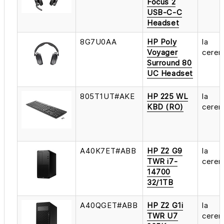
Focus 2
USB-C-C
Headset
8G7U0AA
HP Poly
la
Voyager
cerer
Surround 80
UC Headset
805T1UT#AKE
HP 225 WL
la
KBD (RO)
cerer
A40K7ET#ABB
HP Z2 G9
la
TWR i7-
cerer
14700
32/1TB
A40QGET#ABB
HP Z2 G1i
la
TWR U7
cerer