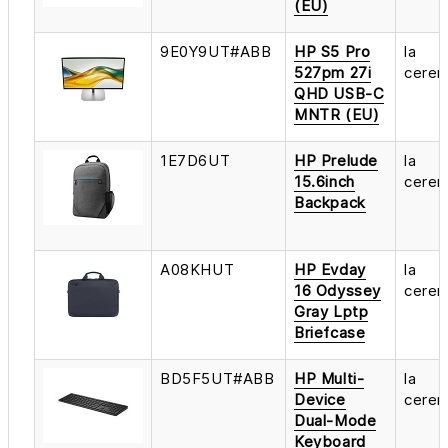
(EU)
9E0Y9UT#ABB
HP S5 Pro
la
527pm 27i
cerer
QHD USB-C
MNTR (EU)
1E7D6UT
HP Prelude
la
15.6inch
cerer
Backpack
A08KHUT
HP Evday
la
16 Odyssey
cerer
Gray Lptp
Briefcase
BD5F5UT#ABB
HP Multi-
la
Device
cerer
Dual-Mode
Keyboard