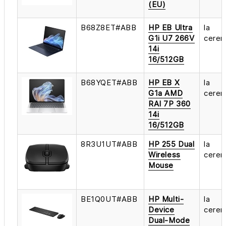
(EU)
B68Z8ET#ABB
HP EB Ultra
la
G1i U7 266V
cerer
14i
16/512GB
B68YQET#ABB
HP EB X
la
G1a AMD
cerer
RAI 7P 360
14i
16/512GB
8R3U1UT#ABB
HP 255 Dual
la
Wireless
cerer
Mouse
BE1Q0UT#ABB
HP Multi-
la
Device
cerer
Dual-Mode