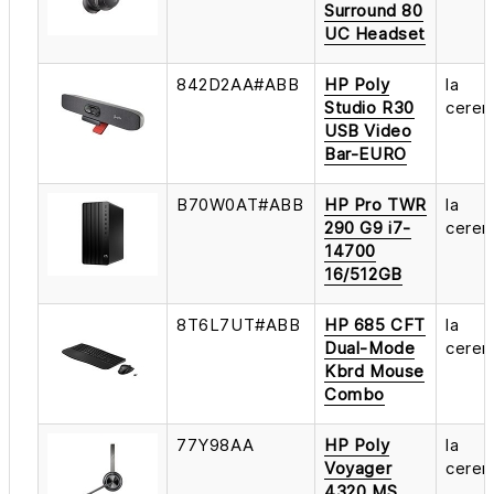
Surround 80
UC Headset
842D2AA#ABB
HP Poly
la
Studio R30
cerer
USB Video
Bar-EURO
B70W0AT#ABB
HP Pro TWR
la
290 G9 i7-
cerer
14700
16/512GB
8T6L7UT#ABB
HP 685 CFT
la
Dual-Mode
cerer
Kbrd Mouse
Combo
77Y98AA
HP Poly
la
Voyager
cerer
4320 MS