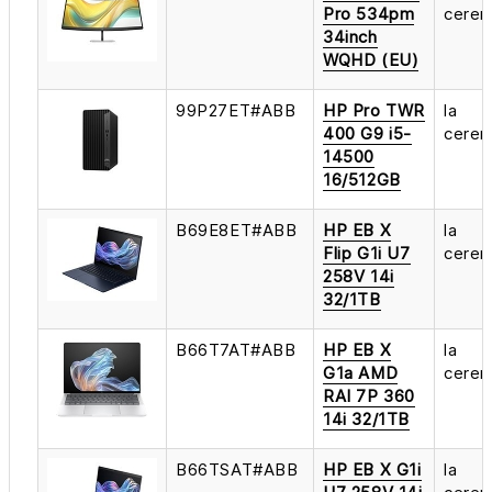
Pro 534pm
cerer
34inch
WQHD (EU)
99P27ET#ABB
HP Pro TWR
la
400 G9 i5-
cerer
14500
16/512GB
B69E8ET#ABB
HP EB X
la
Flip G1i U7
cerer
258V 14i
32/1TB
B66T7AT#ABB
HP EB X
la
G1a AMD
cerer
RAI 7P 360
14i 32/1TB
B66TSAT#ABB
HP EB X G1i
la