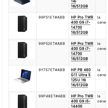
14i
16/512GB
99P51ET#ABB
HP Pro TWR
la
400 G9 i7-
cerer
14700
16/512GB
99P52ET#ABB
HP Pro TWR
la
400 G9 i7-
cerer
14700
16/512GB
9Y7S7ET#ABB
HP PB 460
la
G11 Ultra 5
cerer
125U 16i
16/512GB
99P48ET#ABB
HP Pro TWR
la
400 G9 i5-
cerer
14400