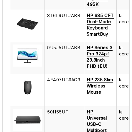
495K
8T6L9UT#ABB
HP 685 CFT
la
Dual-Mode
cerer
Keyboard
SmartBuy
9U5J5UT#ABB
HP Series 3
la
Pro 324pf
cerer
23.8inch
FHD (EU)
4E407UT#AC3
HP 235 Slim
la
Wireless
cerer
Mouse
50H55UT
HP
la
Universal
cerer
USB-C
Multiport