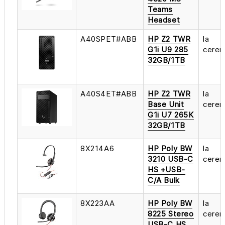
Teams
Headset
A40SPET#ABB
HP Z2 TWR
la
G1i U9 285
cerer
32GB/1TB
A40S4ET#ABB
HP Z2 TWR
la
Base Unit
cerer
G1i U7 265K
32GB/1TB
8X214A6
HP Poly BW
la
3210 USB-C
cerer
HS +USB-
C/A Bulk
8X223AA
HP Poly BW
la
8225 Stereo
cerer
USB-C HS