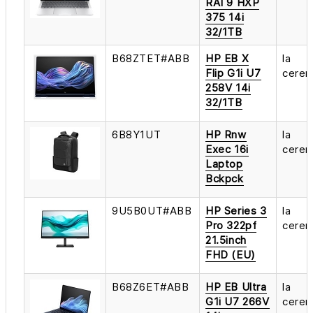
RAI 9 HXP
375 14i
32/1TB
B68ZTET#ABB
HP EB X
la
Flip G1i U7
cerer
258V 14i
32/1TB
6B8Y1UT
HP Rnw
la
Exec 16i
cerer
Laptop
Bckpck
9U5B0UT#ABB
HP Series 3
la
Pro 322pf
cerer
21.5inch
FHD (EU)
B68Z6ET#ABB
HP EB Ultra
la
G1i U7 266V
cerer