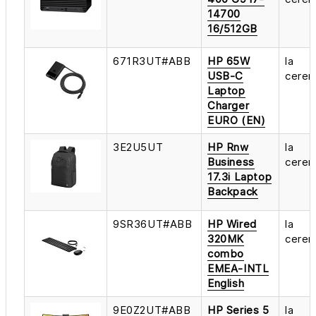
14700
16/512GB
671R3UT#ABB
HP 65W
la
USB-C
cerer
Laptop
Charger
EURO (EN)
3E2U5UT
HP Rnw
la
Business
cerer
17.3i Laptop
Backpack
9SR36UT#ABB
HP Wired
la
320MK
cerer
combo
EMEA-INTL
English
9E0Z2UT#ABB
HP Series 5
la