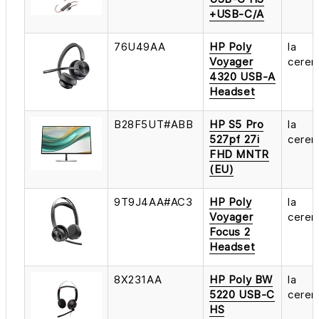
+USB-C/A
76U49AA
HP Poly
la
Voyager
cerer
4320 USB-A
Headset
B28F5UT#ABB
HP S5 Pro
la
527pf 27i
cerer
FHD MNTR
(EU)
9T9J4AA#AC3
HP Poly
la
Voyager
cerer
Focus 2
Headset
8X231AA
HP Poly BW
la
5220 USB-C
cerer
HS