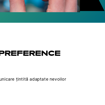
 PREFERENCE
icare țintită adaptate nevoilor