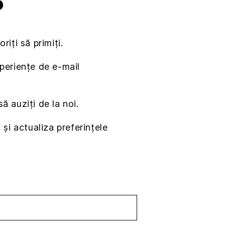
O
riți să primiți.
periențe de e-mail
ă auziți de la noi.
și actualiza preferințele