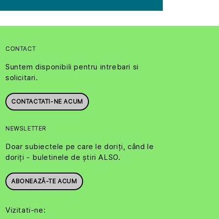
CONTACT
Suntem disponibili pentru intrebari si
solicitari.
CONTACTATI-NE ACUM
NEWSLETTER
Doar subiectele pe care le doriți, când le
doriți - buletinele de știri ALSO.
ABONEAZĂ-TE ACUM
Vizitati-ne: