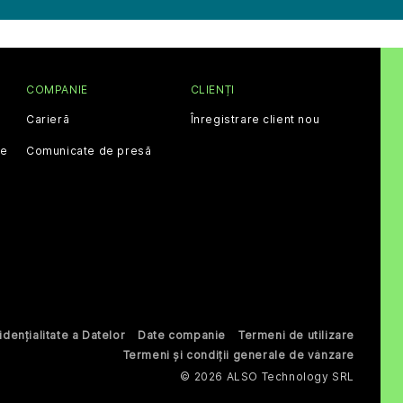
COMPANIE
CLIENȚI
Carieră
Înregistrare client nou
ce
Comunicate de presă
dențialitate a Datelor
Date companie
Termeni de utilizare
Termeni și condiții generale de vânzare
© 2026 ALSO Technology SRL