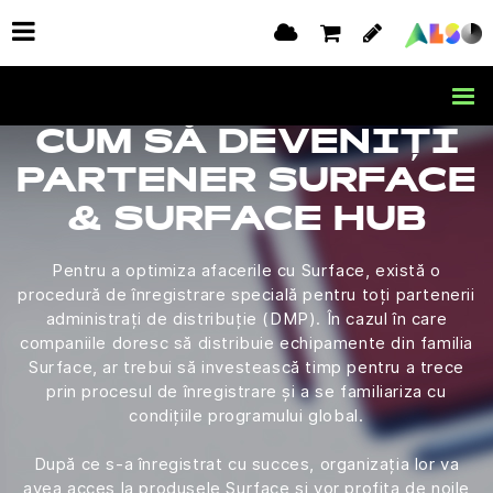
CUM SĂ DEVENIȚI
PARTENER SURFACE
& SURFACE HUB
Pentru a optimiza afacerile cu Surface, există o
procedură de înregistrare specială pentru toți partenerii
administrați de distribuție (DMP). În cazul în care
companiile doresc să distribuie echipamente din familia
Surface, ar trebui să investească timp pentru a trece
prin procesul de înregistrare și a se familiariza cu
condițiile programului global.
După ce s-a înregistrat cu succes, organizația lor va
avea acces la produsele Surface și vor profita de noile