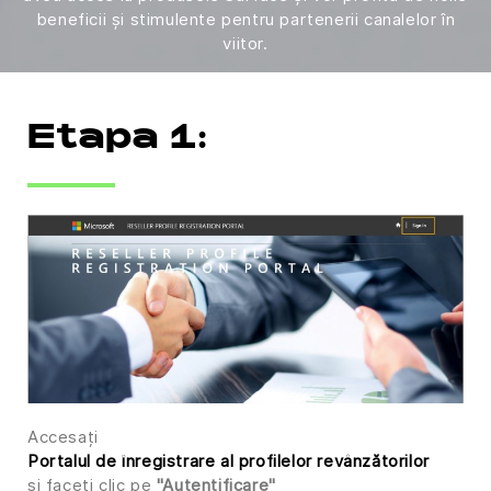
beneficii și stimulente pentru partenerii canalelor în
viitor.
Mai jos este un ghid rapid pentru înregistrare.
Etapa 1:
Accesați
Portalul de înregistrare al profilelor revânzătorilor
și faceți clic pe
"Autentificare"