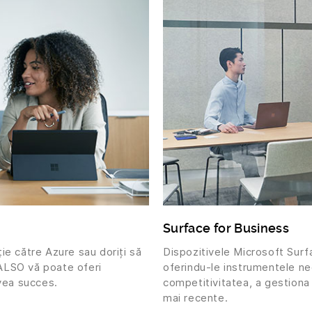
Surface for Business
ție către Azure sau doriți să
Dispozitivele Microsoft Surfa
 ALSO vă poate oferi
oferindu-le instrumentele ne
vea succes.
competitivitatea, a gestiona 
mai recente.