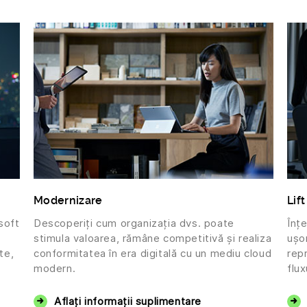
Modernizare
Lift
soft
Descoperiți cum organizația dvs. poate
Înț
stimula valoarea, rămâne competitivă și realiza
ușor
te,
conformitatea în era digitală cu un mediu cloud
repr
modern.
flux
Aflați informații suplimentare