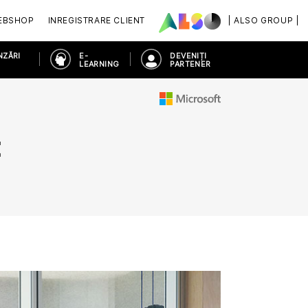
EBSHOP
INREGISTRARE CLIENT
| ALSO GROUP |
NZĂRI
E-
DEVENIȚI
LEARNING
PARTENER
I