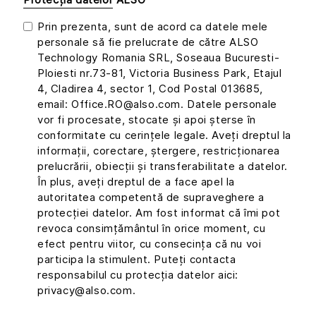
Prin prezenta, sunt de acord ca datele mele
personale să fie prelucrate de către ALSO
Technology Romania SRL, Soseaua Bucuresti-
Ploiesti nr.73-81, Victoria Business Park, Etajul
4, Cladirea 4, sector 1, Cod Postal 013685,
email: Office.RO@also.com. Datele personale
vor fi procesate, stocate și apoi șterse în
conformitate cu cerințele legale. Aveți dreptul la
informații, corectare, ștergere, restricționarea
prelucrării, obiecții și transferabilitate a datelor.
În plus, aveți dreptul de a face apel la
autoritatea competentă de supraveghere a
protecției datelor. Am fost informat că îmi pot
revoca consimțământul în orice moment, cu
efect pentru viitor, cu consecința că nu voi
participa la stimulent. Puteți contacta
responsabilul cu protecția datelor aici:
privacy@also.com.