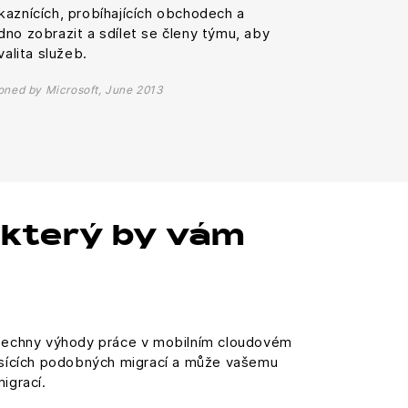
kaznících, probíhajících obchodech a
no zobrazit a sdílet se členy týmu, aby
valita služeb.
oned by Microsoft, June 2013
, který by vám
všechny výhody práce v mobilním cloudovém
isících podobných migrací a může vašemu
igrací.