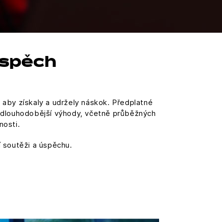
úspěch
 aby získaly a udržely náskok. Předplatné
ké dlouhodobější výhody, včetně průběžných
nosti.
í soutěži a úspěchu.