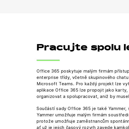
Pracujte spolu 
Office 365 poskytuje malým firmám přístu
enterprise třídy, včetně skupinového chatu
Microsoft Teams. Pro každý projekt lze vytv
aplikace Office 365 lze propojit jako kart
organizovat a spolupracovat, aniž by musel
Součástí sady Office 365 je také Yammer, so
Yammer umožňuje malým firmám soustředit 
protože umožňuje zaměstnancům spontánně s
ať už je jejich časový rozvrh zavede kamkoli