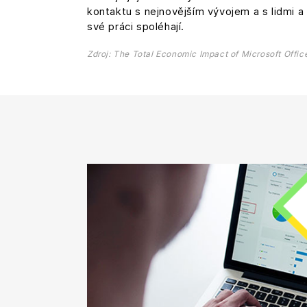
kontaktu s nejnovějším vývojem a s lidmi a 
své práci spoléhají.
Zdroj: The Total Economic Impact of Microsoft Offic