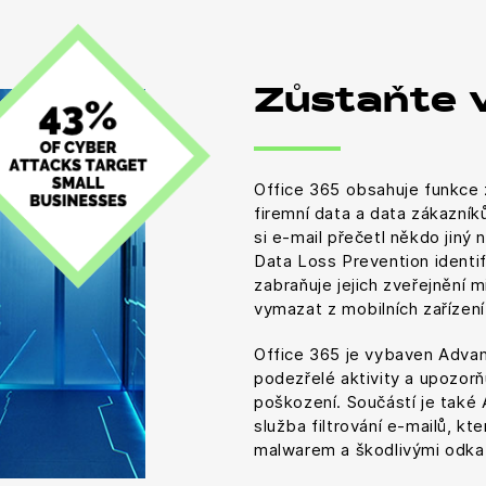
Zůstaňte 
Office 365 obsahuje funkce z
firemní data a data zákazní
si e-mail přečetl někdo jiný
Data Loss Prevention identif
zabraňuje jejich zveřejnění 
vymazat z mobilních zařízení
Office 365 je vybaven Advanc
podezřelé aktivity a upozorň
poškození. Součástí je také
služba filtrování e-mailů, k
malwarem a škodlivými odka