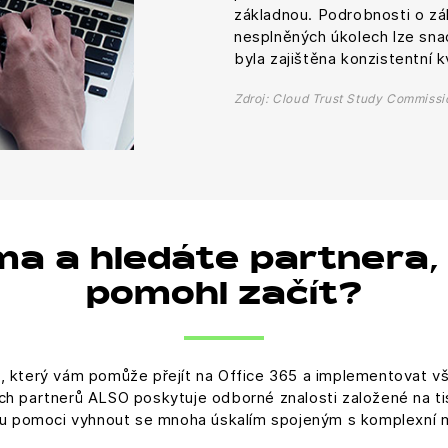
základnou. Podrobnosti o zá
nesplněných úkolech lze snad
byla zajištěna konzistentní k
Zdroj: Cloud Trust Study Commissi
ma a hledáte partnera
pomohl začít?
 který vám pomůže přejít na Office 365 a implementovat 
ch partnerů ALSO poskytuje odborné znalosti založené na t
u pomoci vyhnout se mnoha úskalím spojeným s komplexní m