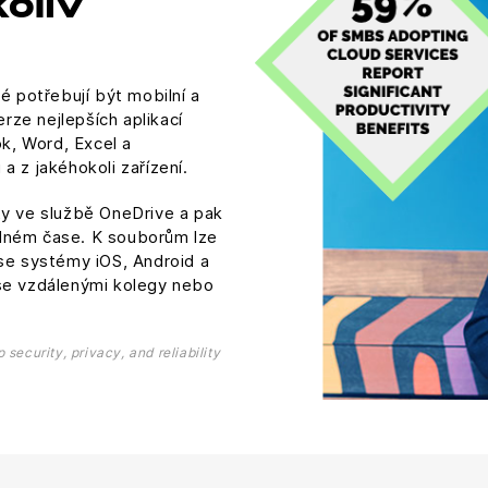
oliv
é potřebují být mobilní a
erze nejlepších aplikací
ok, Word, Excel a
a z jakéhokoli zařízení.
ty ve službě OneDrive a pak
lném čase. K souborům lze
 se systémy iOS, Android a
 se vzdálenými kolegy nebo
security, privacy, and reliability