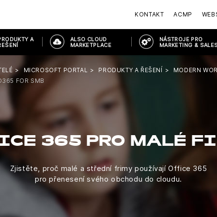
KONTAKT
ACMP
WEB
PRODUKTY A
ALSO CLOUD
NÁSTROJE PRO
ŘEŠENÍ
MARKETPLACE
MARKETING & SALE
TELÉ
MICROSOFT PORTAL
PRODUKTY A ŘEŠENÍ
MODERN WOR
O365 FOR SMB
ICE 365 PRO MALÉ F
Zjistěte, proč malé a střední frimy používají Office 365
pro přenesení svého obchodu do cloudu.