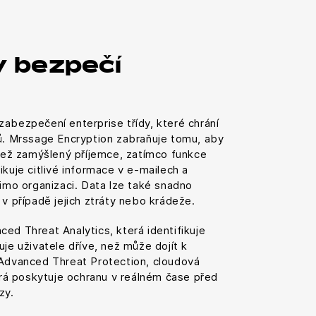
v bezpečí
abezpečení enterprise třídy, které chrání
ků. Mrssage Encryption zabraňuje tomu, aby
 než zamýšlený příjemce, zatímco funkce
ikuje citlivé informace v e-mailech a
mimo organizaci. Data lze také snadno
 v případě jejich ztráty nebo krádeže.
ed Threat Analytics, která identifikuje
uje uživatele dříve, než může dojít k
 Advanced Threat Protection, cloudová
terá poskytuje ochranu v reálném čase před
zy.