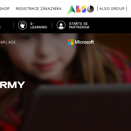
SHOP
REGISTRACE ZÁKAZNÍKA
| ALSO GROUP |
E-
STAŇTE SE
S
LEARNING
PARTNEREM
KPLACE
IRMY