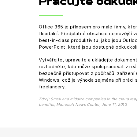
Pracujte odkudk
Office 365 je přínosem pro malé firmy, kter
flexibilní. Předplatné obsahuje nejnovější v
best-in-class produktivitu, jako jsou Outlo
PowerPoint, které jsou dostupné odkudkoli 
Vytvářejte, upravujte a ukládejte dokumen
rozhodněte, kdo může spolupracovat v reá
bezpečně přistupovat z počítačů, zařízení
Windows, což je výhoda zejména při práci
freelancery.
Zdroj: Small and midsize companies in the cloud reap 
benefits, Microsoft News Center, June 11, 2013