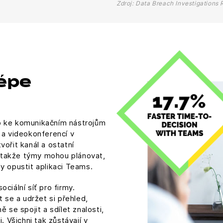
Zdroj: Data Breach Investigations 
lépe
p ke komunikačním nástrojům
 a videokonferencí v
ořit kanál a ostatní
y, takže týmy mohou plánovat,
y opustit aplikaci Teams.
ciální síť pro firmy.
se a udržet si přehled,
e spojit a sdílet znalosti,
. Všichni tak zůstávají v