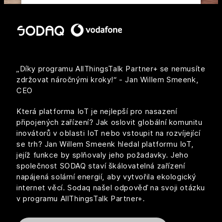
Powered by
Usercentrics Consent
Management Platform
„Díky programu AllThingsTalk Partner+ se nemusíte
zdržovat náročnými kroky!“ - Jan Willem Smeenk,
CEO
Která platforma IoT je nejlepší pro nasazení
připojených zařízení? Jak oslovit globální komunitu
inovátorů v oblasti IoT nebo vstoupit na rozvíjející
se trh? Jan Willem Smeenk hledal platformu IoT,
jejíž funkce by splňovaly jeho požadavky. Jeho
společnost SODAQ staví škálovatelná zařízení
napájená solární energií, aby vytvořila ekologický
internet věcí. Sodaq našel odpověď na svoji otázku
v programu AllThingsTalk Partner+.