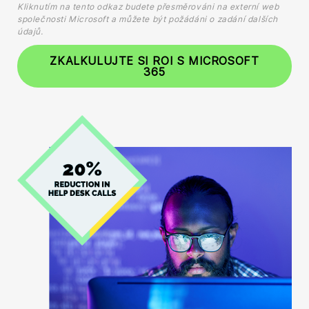
Kliknutím na tento odkaz budete přesměrováni na externí web
společnosti Microsoft a můžete být požádáni o zadání dalších
údajů.
ZKALKULUJTE SI ROI S MICROSOFT
365