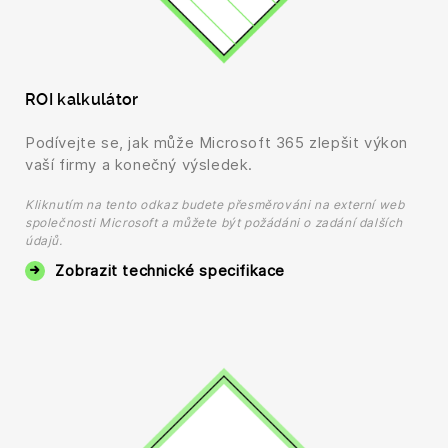
ROI kalkulátor
Podívejte se, jak může Microsoft 365 zlepšit výkon
vaší firmy a konečný výsledek.
Kliknutím na tento odkaz budete přesměrováni na externí web
společnosti Microsoft a můžete být požádáni o zadání dalších
údajů.
Zobrazit technické specifikace