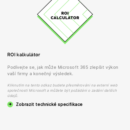
ROI kalkulátor
Podívejte se, jak může Microsoft 365 zlepšit výkon
vaší firmy a konečný výsledek.
Kliknutím na tento odkaz budete přesměrováni na externí web
společnosti Microsoft a můžete být požádáni o zadání dalších
údajů.
Zobrazit technické specifikace