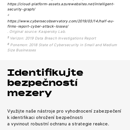
https://cloud-platform-assets.azurewebsites.net/intelligent-
security-graph/
4
https://www.cybersecobservatory.com/2019/03/14/half-eu-
firms-report-cyber-attack-losses/
. Original source: Kaspersky Lab.
5
Verizon: 2019 Data Breach Investigations Report
6
Ponemon: 2018 State of Cybersecurity in Small and Medium
Size Businesses
Identifikujte
bezpečností
mezery
Využijte naše nástroje pro vyhodnocení zabezpečení
k identifikaci ohrožení bezpečnosti
a vyvinout robustní ochranu a strategie reakce.