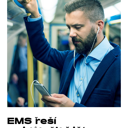
EMS řeší