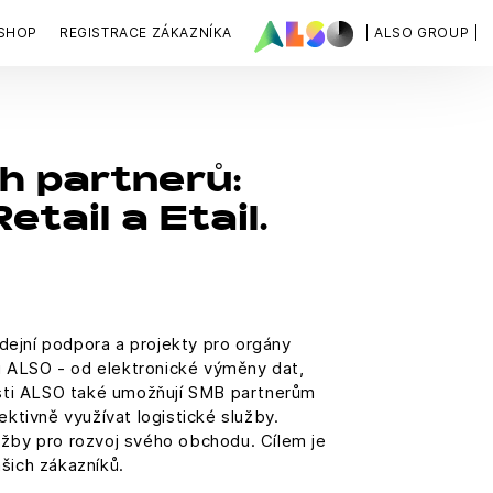
SHOP
REGISTRACE ZÁKAZNÍKA
| ALSO GROUP |
h partnerů:
tail a Etail.
odejní podpora a projekty pro orgány
sti ALSO - od elektronické výměny dat,
osti ALSO také umožňují SMB partnerům
ktivně využívat logistické služby.
užby pro rozvoj svého obchodu. Cílem je
šich zákazníků.