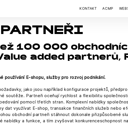
KONTAKT
ACMP
WEB
 PARTNEŘI
ež 100 000 obchodníc
alue added partnerů, Re
 používání E-shopu, služby pro rozvoj podnikání.
požadavky, jako jsou například konfigurace projektů, předpr
jné soutěže. Partneři oceňují rychlost a flexibilitu společno
expedování pomocí třetích stran. Komplexní nabídky společn
y dat využívat E-shop, transakce finančních služeb nebo efe
mohou obchodní partneři stáhnout dokonale přizpůsobené sl
vé nabídky a funkce, a tím zvyšovat konkurenceschopnost na