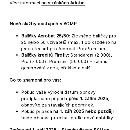
Více informací
na stránkách Adobe
.
Nové služby dostupné v ACMP
Balíčky Acrobat 25/50
: Zlevněné balíčky pro
25 nebo 50 uživatelů (max. 1 od každého na
jeden tenant pro Acrobat Pro/Premium.
Balíčky kreditů Firefly
: Standardní (2 000),
Pro (7 000), Premium (50 000) – zahrnují
generování videa, překlad a další.
Co to znamená pro vás:
Pokud vaše výroční datum obnovy
předplatného připadá
před 1. zářím 2025
,
obnovíte za stávajících podmínek.
Pokud připadá
na 1. září 2025 nebo později
,
bude obnova probíhat podle nové nabídky.
Změna od 1. září 2025 – Standardizace SKU na