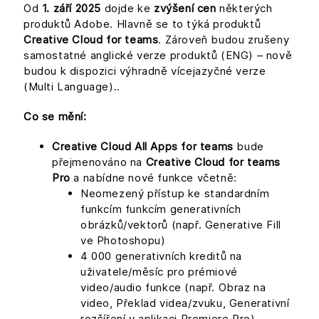
Od
1. září 2025
dojde ke
zvýšení cen
některých
produktů Adobe. Hlavně se to týká produktů
Creative Cloud for teams
. Zároveň budou zrušeny
samostatné anglické verze produktů (ENG) – nově
budou k dispozici výhradně vícejazyčné verze
(Multi Language)..
Co se mění:
Creative Cloud All Apps for teams
bude
přejmenováno na
Creative Cloud for teams
Pro
a nabídne nové funkce včetně:
Neomezený přístup ke standardním
funkcím funkcím generativních
obrázků/vektorů (např. Generative Fill
ve Photoshopu)
4 000 generativních kreditů na
uživatele/měsíc pro prémiové
video/audio funkce (např. Obraz na
video, Překlad videa/zvuku, Generativní
rozšíření v aplikaci Premiere Pro).