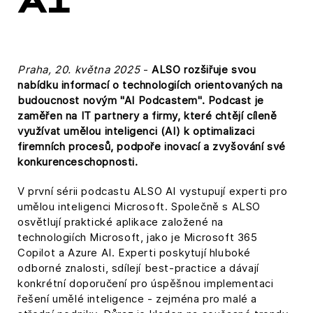
AI
Praha, 20. května 2025
-
ALSO rozšiřuje svou
nabídku informací o technologiích orientovaných na
budoucnost novým "AI Podcastem". Podcast je
zaměřen na IT partnery a firmy, které chtějí cíleně
využívat umělou inteligenci (AI) k optimalizaci
firemních procesů, podpoře inovací a zvyšování své
konkurenceschopnosti.
V první sérii podcastu ALSO AI vystupují experti pro
umělou inteligenci Microsoft. Společně s ALSO
osvětlují praktické aplikace založené na
technologiích Microsoft, jako je Microsoft 365
Copilot a Azure AI. Experti poskytují hluboké
odborné znalosti, sdílejí best-practice a dávají
konkrétní doporučení pro úspěšnou implementaci
řešení umělé inteligence - zejména pro malé a