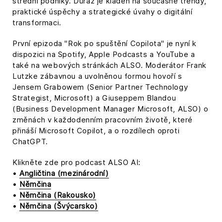
střední podniky. Důraz je kladen na současné trendy,
praktické úspěchy a strategické úvahy o digitální
transformaci.
První epizoda "Rok po spuštění Copilota" je nyní k
dispozici na Spotify, Apple Podcasts a YouTube a
také na webových stránkách ALSO. Moderátor Frank
Lutzke zábavnou a uvolněnou formou hovoří s
Jensem Grabowem (Senior Partner Technology
Strategist, Microsoft) a Giuseppem Blandou
(Business Development Manager Microsoft, ALSO) o
změnách v každodenním pracovním životě, které
přináší Microsoft Copilot, a o rozdílech oproti
ChatGPT.
Klikněte zde pro podcast ALSO AI:
•
Angličtina (mezinárodní)
•
Němčina
•
Němčina (Rakousko)
•
Němčina (Švýcarsko)