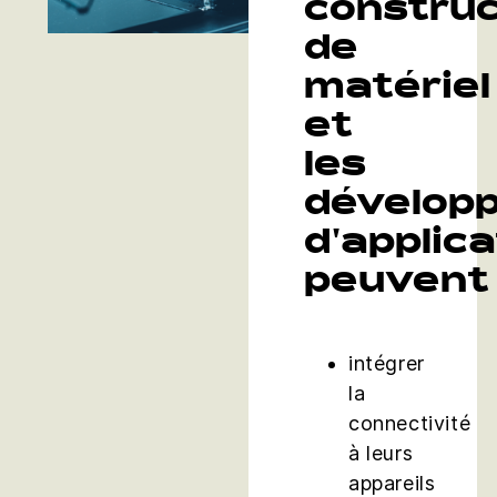
constru
de
matériel
et
les
dévelop
d'applic
peuvent
intégrer
la
connectivité
à leurs
appareils