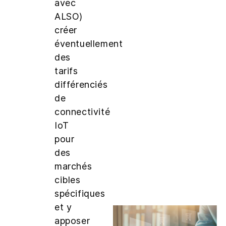
avec
ALSO)
créer
éventuellement
des
tarifs
différenciés
de
connectivité
IoT
pour
des
marchés
cibles
spécifiques
et y
apposer