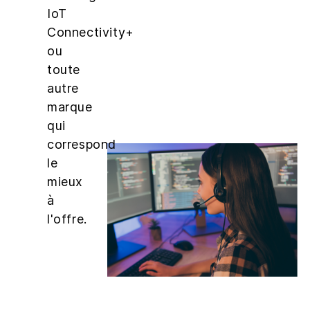
IoT
Connectivity+
ou
toute
autre
marque
qui
correspond
le
mieux
à
l'offre.