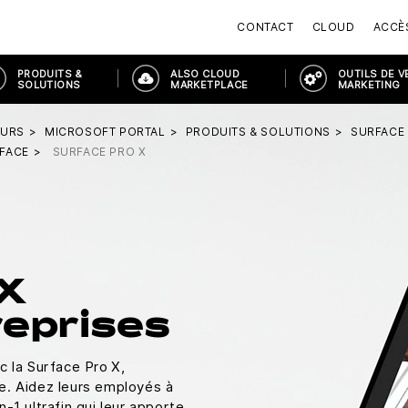
CONTACT
CLOUD
ACCÈ
PRODUITS &
ALSO CLOUD
OUTILS DE V
SOLUTIONS
MARKETPLACE
MARKETING
EURS
MICROSOFT PORTAL
PRODUITS & SOLUTIONS
SURFACE
FACE
SURFACE PRO X
 X
reprises
c la Surface Pro X,
sée. Aidez leurs employés à
-1 ultrafin qui leur apporte