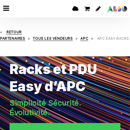
RETOUR
PARTENAIRES
TOUS LES VENDEURS
APC
APC EASY RACKS
Racks et PDU
Easy d’APC
Simplicité Sécurité.
Évolutivité.