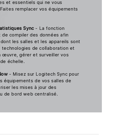
s et essentiels qui ne vous
 Faites remplacer vos équipements
tatistiques Sync
- La fonction
 de compiler des données afin
dont les salles et les appareils sont
 technologies de collaboration et
 œuvre, gérer et surveiller vos
nde échelle.
eNow
- Misez sur Logitech Sync pour
 des équipements de vos salles de
riser les mises à jour des
eau de bord web centralisé.