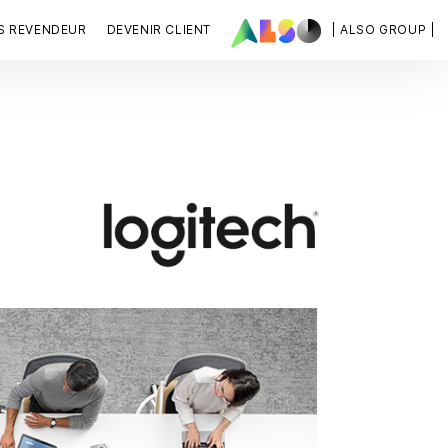
S REVENDEUR
DEVENIR CLIENT
| ALSO GROUP |