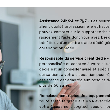
Assistance 24h/24 et 7j/7
- Les soluti
allient qualité professionnelle et haute
pouvez compter sur le support techniq
rapidement l’aide dont vous avez beso
bénéficiez d’un centre d’aide dédié gé
collaboration vidéo.
Responsable du service client dédié
- 
personnalisée et adaptée à votre situa
dédié est un conseiller avisé et spéci
qui se tient à votre disposition pour 
assistance est adaptée aux besoins de
plus de 50 salles.
Remplacement rapide des équipemen
toute sérénité grâce à la RMA avancé
votre équipement Logitech sous un jou