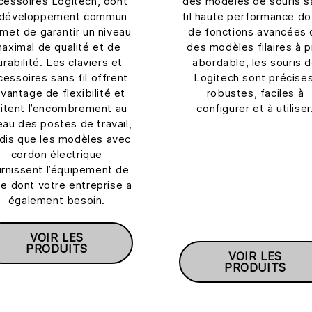
cessoires Logitech, dont
des modèles de souris s
 développement commun
fil haute performance d
met de garantir un niveau
de fonctions avancées 
aximal de qualité et de
des modèles filaires à p
urabilité. Les claviers et
abordable, les souris 
cessoires sans fil offrent
Logitech sont précises
vantage de flexibilité et
robustes, faciles à
mitent l’encombrement au
configurer et à utiliser
eau des postes de travail,
dis que les modèles avec
cordon électrique
urnissent l’équipement de
e dont votre entreprise a
également besoin.
VOIR LES
PRODUITS
VOIR LES
PRODUITS