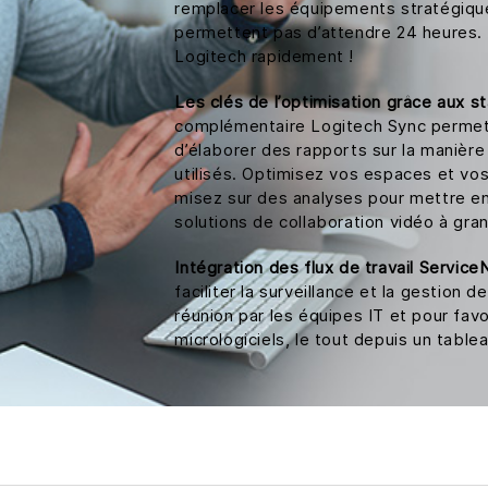
remplacer les équipements stratégique
permettent pas d’attendre 24 heures.
Logitech rapidement !
Les clés de l’optimisation grâce aux s
complémentaire Logitech Sync permet
d’élaborer des rapports sur la manière 
utilisés. Optimisez vos espaces et vos
misez sur des analyses pour mettre en
solutions de collaboration vidéo à gra
Intégration des flux de travail Servic
faciliter la surveillance et la gestion
réunion par les équipes IT et pour favo
micrologiciels, le tout depuis un tabl