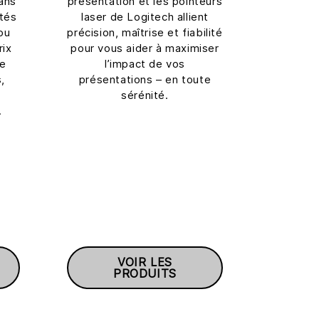
ans
présentation et les pointeurs
otés
laser de Logitech allient
ou
précision, maîtrise et fiabilité
rix
pour vous aider à maximiser
de
l’impact de vos
,
présentations – en toute
sérénité.
.
VOIR LES
PRODUITS