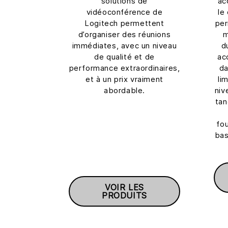
solutions de
ac
vidéoconférence de
le
Logitech permettent
per
d’organiser des réunions
m
immédiates, avec un niveau
d
de qualité et de
ac
performance extraordinaires,
da
et à un prix vraiment
li
abordable.
niv
tan
fo
bas
VOIR LES
PRODUITS