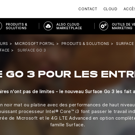
CONTACT
CLOUD
ACCÈ
PRODUITS &
ALSO CLOUD
OUTILS DE V
SOLUTIONS
MARKETPLACE
MARKETING
EURS
MICROSOFT PORTAL
PRODUITS & SOLUTIONS
SURFACE
FACE
SURFACE GO 3
 GO 3 POUR LES ENT
ires n'ont pas de limites - le nouveau Surface Go 3 les fait 
 noir mat ou platine avec des performances de haut niveau. L
 puissant processeur Intel® Core™ i3 font passer le travail i
égrée de Microsoft et le 4G LTE Advanced en option complèt
famille Surface.