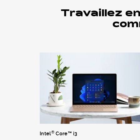
Travaillez en
comm
®
Intel
Core™ i3