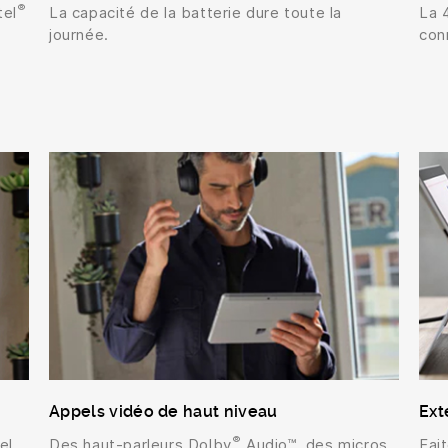
®
tel
La capacité de la batterie dure toute la
La 
journée.
con
Appels vidéo de haut niveau
Ext
®
el
Des haut-parleurs Dolby
Audio™, des micros
Fai