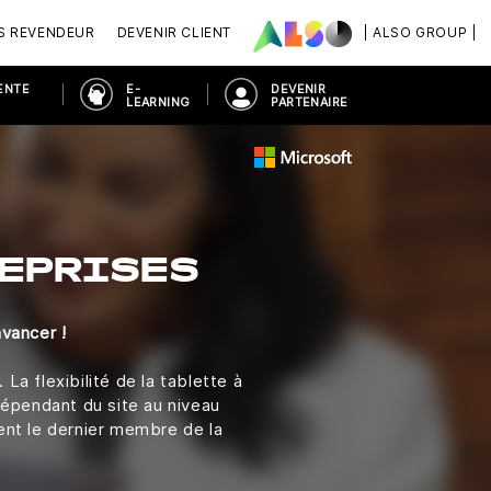
S REVENDEUR
DEVENIR CLIENT
| ALSO GROUP |
ENTE
E-
DEVENIR
LEARNING
PARTENAIRE
REPRISES
avancer !
a flexibilité de la tablette à
ndépendant du site au niveau
ent le dernier membre de la