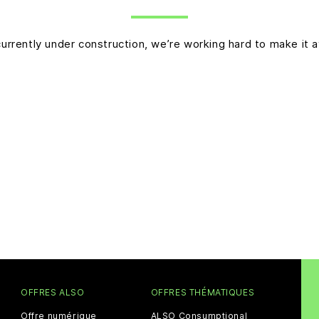
currently under construction, we’re working hard to make it a
OFFRES ALSO
OFFRES THÉMATIQUES
Offre numérique
ALSO Consumptional